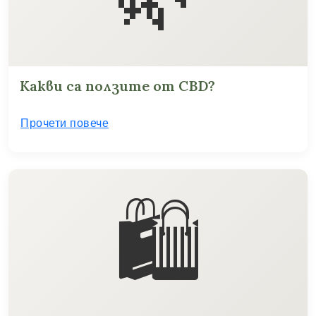
Какви са ползите от CBD?
Прочети повече
🛍️