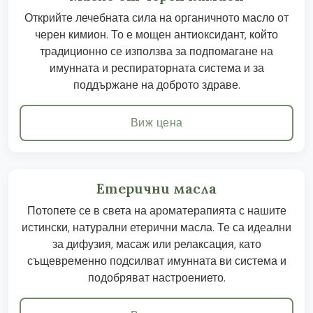
Открийте лечебната сила на органичното масло от
черен кимион. То е мощен антиоксидант, който
традиционно се използва за подпомагане на
имунната и респираторната система и за
поддържане на доброто здраве.
Виж цена
Етерични масла
Потопете се в света на ароматерапията с нашите
истински, натурални етерични масла. Те са идеални
за дифузия, масаж или релаксация, като
същевременно подсилват имунната ви система и
подобряват настроението.