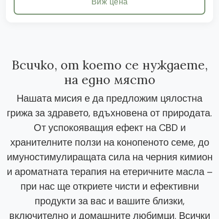
Виж цена
Всичко, от което се нуждаете,
на едно място
Нашата мисия е да предложим цялостна
грижа за здравето, вдъхновена от природата.
От успокояващия ефект на CBD и
хранителните ползи на конопеното семе, до
имуностимулиращата сила на черния кимион
и ароматната терапия на етеричните масла –
при нас ще откриете чисти и ефективни
продукти за вас и вашите близки,
включително и домашните любимци. Всички