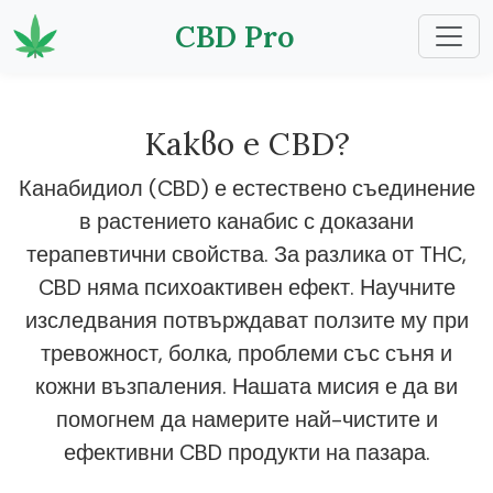
CBD Pro
Какво е CBD?
Канабидиол (CBD) е естествено съединение
в растението канабис с доказани
терапевтични свойства. За разлика от THC,
CBD няма психоактивен ефект. Научните
изследвания потвърждават ползите му при
тревожност, болка, проблеми със съня и
кожни възпаления. Нашата мисия е да ви
помогнем да намерите най-чистите и
ефективни CBD продукти на пазара.