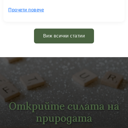
Прочети повече
Виж всички статии
Открийте силата на
природата