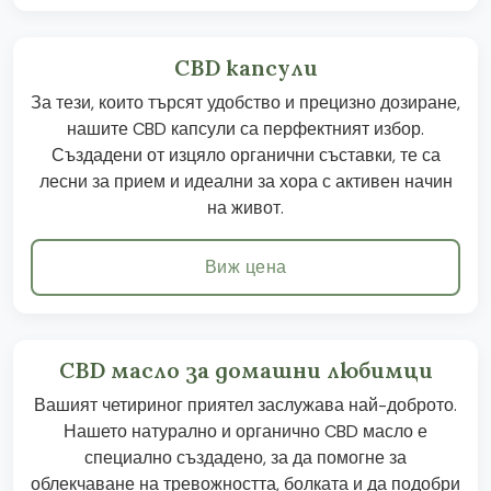
CBD капсули
За тези, които търсят удобство и прецизно дозиране,
нашите CBD капсули са перфектният избор.
Създадени от изцяло органични съставки, те са
лесни за прием и идеални за хора с активен начин
на живот.
Виж цена
CBD масло за домашни любимци
Вашият четириног приятел заслужава най-доброто.
Нашето натурално и органично CBD масло е
специално създадено, за да помогне за
облекчаване на тревожността, болката и да подобри