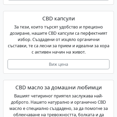
CBD капсули
За тези, които търсят удобство и прецизно
дозиране, нашите CBD капсули са перфектният
избор. Създадени от изцяло органични
съставки, те са лесни за прием и идеални за хора
с активен начин на живот.
Виж цена
CBD масло за домашни любимци
Вашият четириног приятел заслужава най-
доброто. Нашето натурално и органично CBD
масло е специално създадено, за да помогне за
облекчаване на тревожността, болката и да