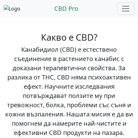
CBD Pro
Какво е CBD?
Канабидиол (CBD) е естествено
съединение в растението канабис с
доказани терапевтични свойства. За
разлика от THC, CBD няма психоактивен
ефект. Научните изследвания
потвърждават ползите му при
тревожност, болка, проблеми със съня и
кожни възпаления. Нашата мисия е да ви
помогнем да намерите най-чистите и
ефективни CBD продукти на пазара.