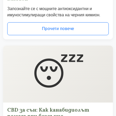
Запознайте се с мощните антиоксидантни и
имуностимулиращи свойства на черния кимион.
Прочети повече
😴
CBD за сън: Как канабидиолът
помага при безсъние