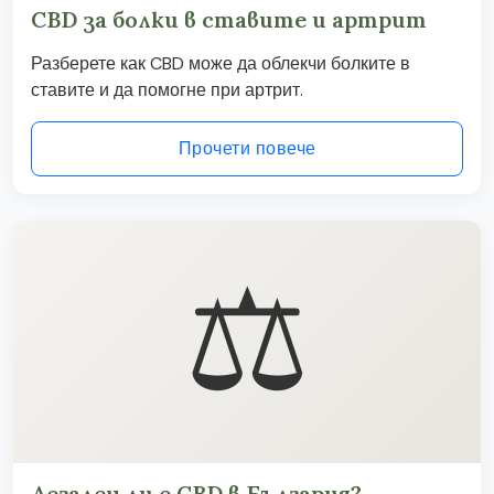
CBD за болки в ставите и артрит
Разберете как CBD може да облекчи болките в
ставите и да помогне при артрит.
Прочети повече
⚖️
Легален ли е CBD в България?