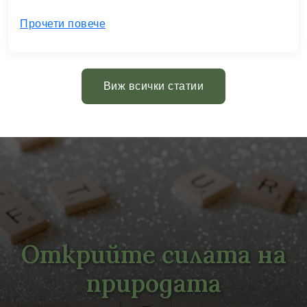
Прочети повече
Виж всички статии
Открийте силата на
природата