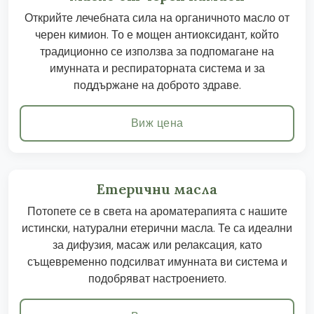
Открийте лечебната сила на органичното масло от
черен кимион. То е мощен антиоксидант, който
традиционно се използва за подпомагане на
имунната и респираторната система и за
поддържане на доброто здраве.
Виж цена
Етерични масла
Потопете се в света на ароматерапията с нашите
истински, натурални етерични масла. Те са идеални
за дифузия, масаж или релаксация, като
същевременно подсилват имунната ви система и
подобряват настроението.