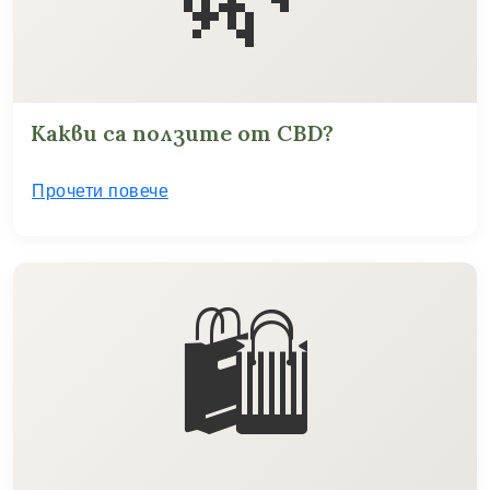
Какви са ползите от CBD?
Прочети повече
🛍️