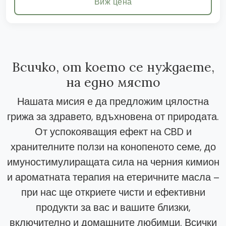
Виж цена
Всичко, от което се нуждаете,
на едно място
Нашата мисия е да предложим цялостна
грижа за здравето, вдъхновена от природата.
От успокояващия ефект на CBD и
хранителните ползи на конопеното семе, до
имуностимулиращата сила на черния кимион
и ароматната терапия на етеричните масла –
при нас ще откриете чисти и ефективни
продукти за вас и вашите близки,
включително и домашните любимци. Всички