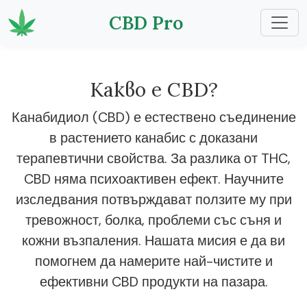
CBD Pro
Какво е CBD?
Канабидиол (CBD) е естествено съединение
в растението канабис с доказани
терапевтични свойства. За разлика от THC,
CBD няма психоактивен ефект. Научните
изследвания потвърждават ползите му при
тревожност, болка, проблеми със съня и
кожни възпаления. Нашата мисия е да ви
помогнем да намерите най-чистите и
ефективни CBD продукти на пазара.