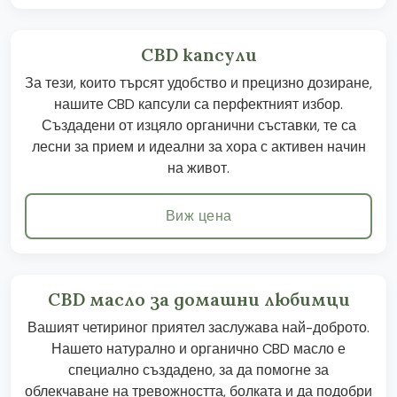
CBD капсули
За тези, които търсят удобство и прецизно дозиране,
нашите CBD капсули са перфектният избор.
Създадени от изцяло органични съставки, те са
лесни за прием и идеални за хора с активен начин
на живот.
Виж цена
CBD масло за домашни любимци
Вашият четириног приятел заслужава най-доброто.
Нашето натурално и органично CBD масло е
специално създадено, за да помогне за
облекчаване на тревожността, болката и да подобри