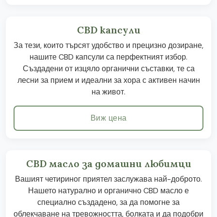
CBD капсули
За тези, които търсят удобство и прецизно дозиране,
нашите CBD капсули са перфектният избор.
Създадени от изцяло органични съставки, те са
лесни за прием и идеални за хора с активен начин
на живот.
Виж цена
CBD масло за домашни любимци
Вашият четириног приятел заслужава най-доброто.
Нашето натурално и органично CBD масло е
специално създадено, за да помогне за
облекчаване на тревожността, болката и да подобри