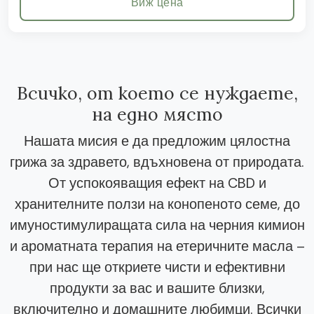
Виж цена
Всичко, от което се нуждаете,
на едно място
Нашата мисия е да предложим цялостна
грижа за здравето, вдъхновена от природата.
От успокояващия ефект на CBD и
хранителните ползи на конопеното семе, до
имуностимулиращата сила на черния кимион
и ароматната терапия на етеричните масла –
при нас ще откриете чисти и ефективни
продукти за вас и вашите близки,
включително и домашните любимци. Всички