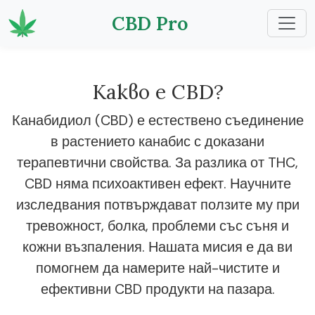
CBD Pro
Какво е CBD?
Канабидиол (CBD) е естествено съединение
в растението канабис с доказани
терапевтични свойства. За разлика от THC,
CBD няма психоактивен ефект. Научните
изследвания потвърждават ползите му при
тревожност, болка, проблеми със съня и
кожни възпаления. Нашата мисия е да ви
помогнем да намерите най-чистите и
ефективни CBD продукти на пазара.