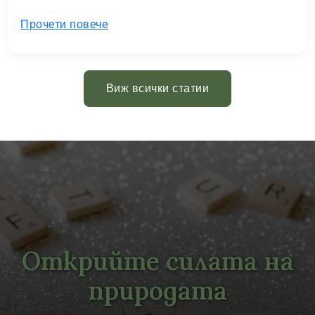
Прочети повече
Виж всички статии
Открийте силата на
природата