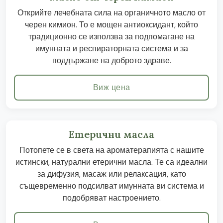
Открийте лечебната сила на органичното масло от
черен кимион. То е мощен антиоксидант, който
традиционно се използва за подпомагане на
имунната и респираторната система и за
поддържане на доброто здраве.
Виж цена
Етерични масла
Потопете се в света на ароматерапията с нашите
истински, натурални етерични масла. Те са идеални
за дифузия, масаж или релаксация, като
същевременно подсилват имунната ви система и
подобряват настроението.