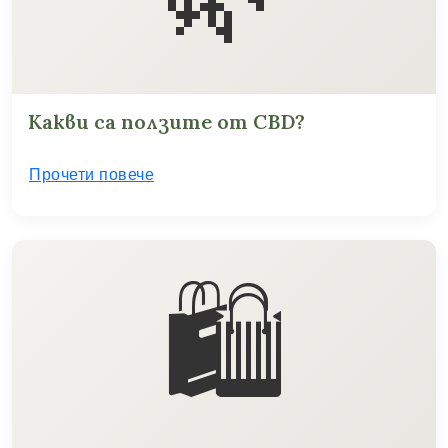
Какви са ползите от CBD?
Прочети повече
🛍️