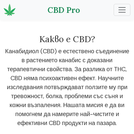
CBD Pro
Какво е CBD?
Канабидиол (CBD) е естествено съединение
в растението канабис с доказани
терапевтични свойства. За разлика от THC,
CBD няма психоактивен ефект. Научните
изследвания потвърждават ползите му при
тревожност, болка, проблеми със съня и
кожни възпаления. Нашата мисия е да ви
помогнем да намерите най-чистите и
ефективни CBD продукти на пазара.