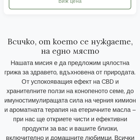
Виж цена
Всичко, от което се нуждаете,
на едно място
Нашата мисия е да предложим цялостна
грижа за здравето, вдъхновена от природата.
От успокояващия ефект на CBD и
хранителните ползи на конопеното семе, до
имуностимулиращата сила на черния кимион
и ароматната терапия на етеричните масла –
при нас ще откриете чисти и ефективни
продукти за вас и вашите близки,
включително и домашните любимци. Всички