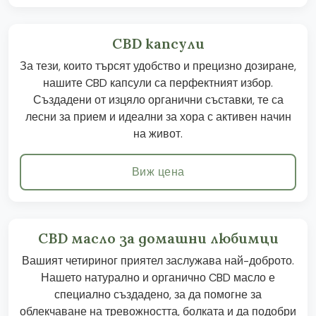
CBD капсули
За тези, които търсят удобство и прецизно дозиране,
нашите CBD капсули са перфектният избор.
Създадени от изцяло органични съставки, те са
лесни за прием и идеални за хора с активен начин
на живот.
Виж цена
CBD масло за домашни любимци
Вашият четириног приятел заслужава най-доброто.
Нашето натурално и органично CBD масло е
специално създадено, за да помогне за
облекчаване на тревожността, болката и да подобри