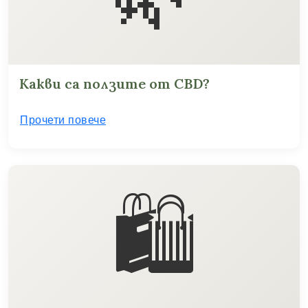
Какви са ползите от CBD?
Прочети повече
🛍️