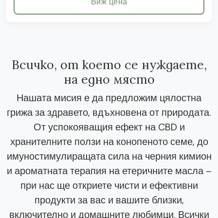
Виж цена
Всичко, от което се нуждаете,
на едно място
Нашата мисия е да предложим цялостна
грижа за здравето, вдъхновена от природата.
От успокояващия ефект на CBD и
хранителните ползи на конопеното семе, до
имуностимулиращата сила на черния кимион
и ароматната терапия на етеричните масла –
при нас ще откриете чисти и ефективни
продукти за вас и вашите близки,
включително и домашните любимци. Всички