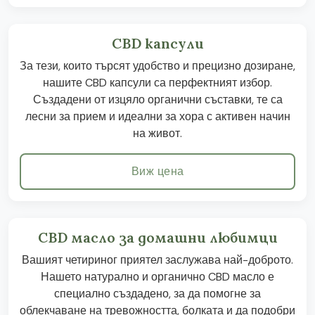
CBD капсули
За тези, които търсят удобство и прецизно дозиране,
нашите CBD капсули са перфектният избор.
Създадени от изцяло органични съставки, те са
лесни за прием и идеални за хора с активен начин
на живот.
Виж цена
CBD масло за домашни любимци
Вашият четириног приятел заслужава най-доброто.
Нашето натурално и органично CBD масло е
специално създадено, за да помогне за
облекчаване на тревожността, болката и да подобри