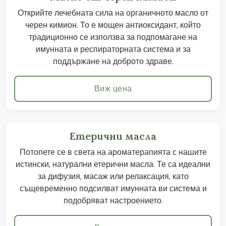
Открийте лечебната сила на органичното масло от
черен кимион. То е мощен антиоксидант, който
традиционно се използва за подпомагане на
имунната и респираторната система и за
поддържане на доброто здраве.
Виж цена
Етерични масла
Потопете се в света на ароматерапията с нашите
истински, натурални етерични масла. Те са идеални
за дифузия, масаж или релаксация, като
същевременно подсилват имунната ви система и
подобряват настроението.