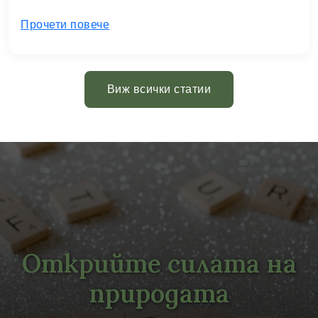
Прочети повече
Виж всички статии
Открийте силата на
природата