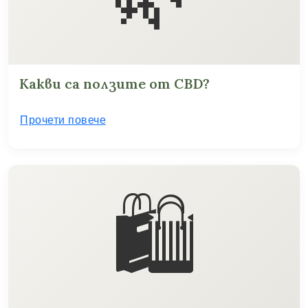
Какви са ползите от CBD?
Прочети повече
🛍️