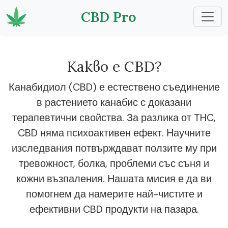
CBD Pro
Какво е CBD?
Канабидиол (CBD) е естествено съединение
в растението канабис с доказани
терапевтични свойства. За разлика от THC,
CBD няма психоактивен ефект. Научните
изследвания потвърждават ползите му при
тревожност, болка, проблеми със съня и
кожни възпаления. Нашата мисия е да ви
помогнем да намерите най-чистите и
ефективни CBD продукти на пазара.