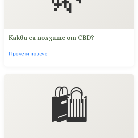
Какви са ползите от CBD?
Прочети повече
🛍️