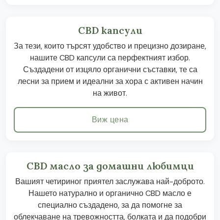
CBD капсули
За тези, които търсят удобство и прецизно дозиране,
нашите CBD капсули са перфектният избор.
Създадени от изцяло органични съставки, те са
лесни за прием и идеални за хора с активен начин
на живот.
Виж цена
CBD масло за домашни любимци
Вашият четириног приятел заслужава най-доброто.
Нашето натурално и органично CBD масло е
специално създадено, за да помогне за
облекчаване на тревожността, болката и да подобри