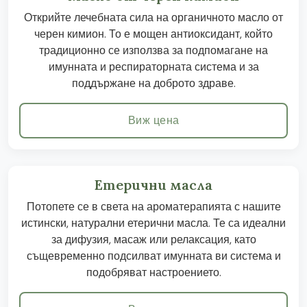
Открийте лечебната сила на органичното масло от
черен кимион. То е мощен антиоксидант, който
традиционно се използва за подпомагане на
имунната и респираторната система и за
поддържане на доброто здраве.
Виж цена
Етерични масла
Потопете се в света на ароматерапията с нашите
истински, натурални етерични масла. Те са идеални
за дифузия, масаж или релаксация, като
същевременно подсилват имунната ви система и
подобряват настроението.