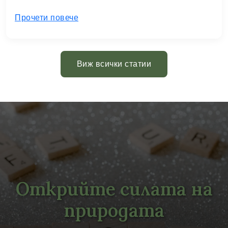
Прочети повече
Виж всички статии
Открийте силата на
природата