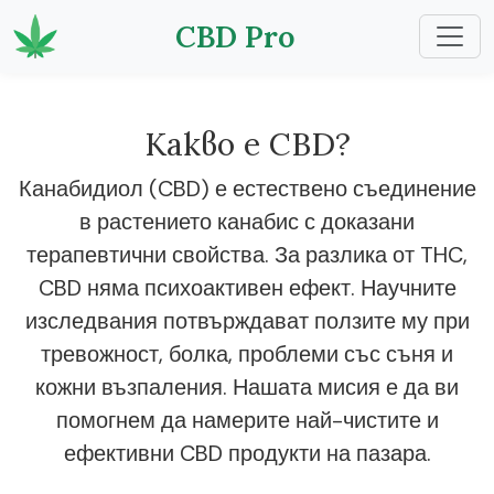
CBD Pro
Какво е CBD?
Канабидиол (CBD) е естествено съединение
в растението канабис с доказани
терапевтични свойства. За разлика от THC,
CBD няма психоактивен ефект. Научните
изследвания потвърждават ползите му при
тревожност, болка, проблеми със съня и
кожни възпаления. Нашата мисия е да ви
помогнем да намерите най-чистите и
ефективни CBD продукти на пазара.