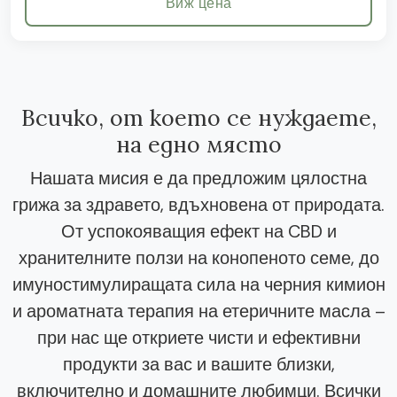
Виж цена
Всичко, от което се нуждаете,
на едно място
Нашата мисия е да предложим цялостна
грижа за здравето, вдъхновена от природата.
От успокояващия ефект на CBD и
хранителните ползи на конопеното семе, до
имуностимулиращата сила на черния кимион
и ароматната терапия на етеричните масла –
при нас ще откриете чисти и ефективни
продукти за вас и вашите близки,
включително и домашните любимци. Всички