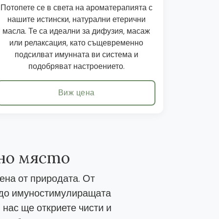
Потопете се в света на ароматерапията с
нашите истински, натурални етерични
масла. Те са идеални за дифузия, масаж
или релаксация, като същевременно
подсилват имунната ви система и
подобряват настроението.
Виж цена
дно място
ена от природата. От
, до имуностимулиращата
 нас ще откриете чисти и