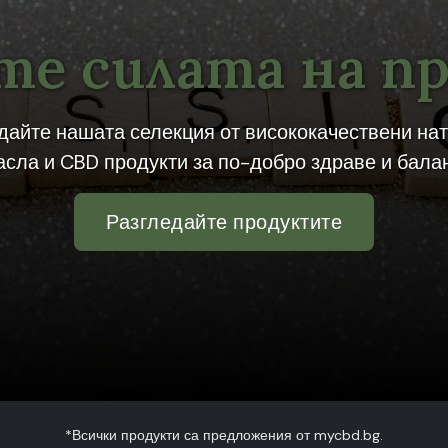
е силата на п
дайте нашата селекция от висококачествени на
асла и CBD продукти за по-добро здраве и балан
Разгледайте продуктите
*Всички продукти са предложения от mycbd.bg.