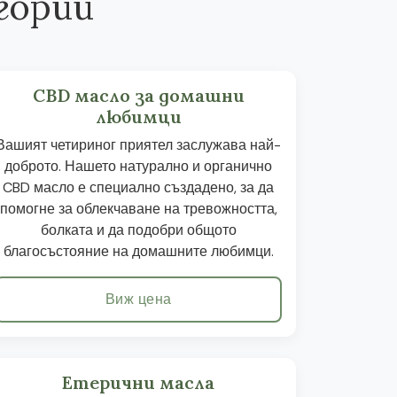
гории
CBD масло за домашни
любимци
Вашият четириног приятел заслужава най-
доброто. Нашето натурално и органично
CBD масло е специално създадено, за да
помогне за облекчаване на тревожността,
болката и да подобри общото
благосъстояние на домашните любимци.
Виж цена
Етерични масла