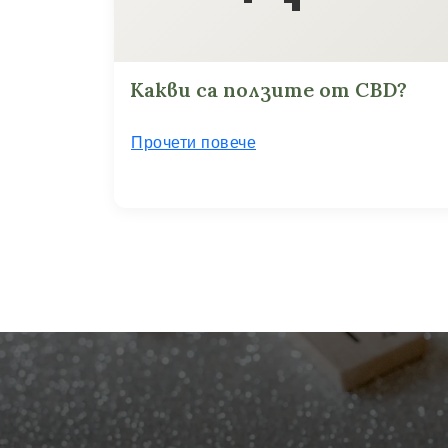
Какви са ползите от CBD?
Прочети повече