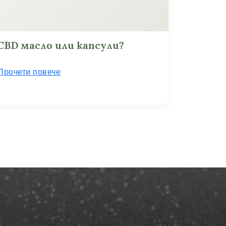
CBD масло или капсули?
Прочети повече