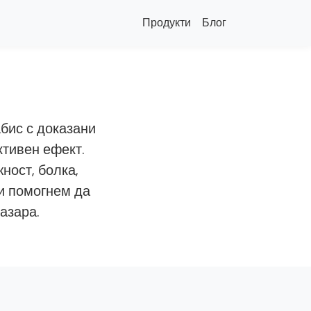
Продукти
Блог
бис с доказани
ктивен ефект.
ност, болка,
и помогнем да
азара.