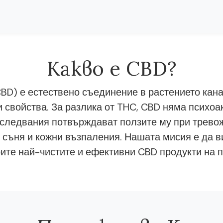
Какво е CBD?
BD) е естествено съединение в растението кана
 свойства. За разлика от THC, CBD няма психоа
следвания потвърждават ползите му при тревож
 съня и кожни възпаления. Нашата мисия е да в
ите най-чистите и ефективни CBD продукти на п