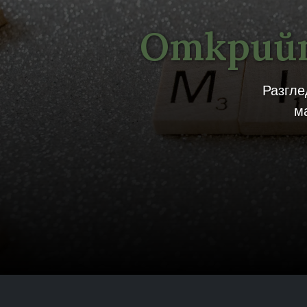
Открийт
Разгле
м