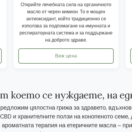
,
Открийте лечебната сила на органичното
масло от черен кимион. То е мощен
антиоксидант, който традиционно се
използва за подпомагане на имунната и
респираторната система и за поддържане
на доброто здраве.
Виж цена
от което се нуждаете, на е
редложим цялостна грижа за здравето, вдъхнов
CBD и хранителните ползи на конопеното семе
 ароматната терапия на етеричните масла – при