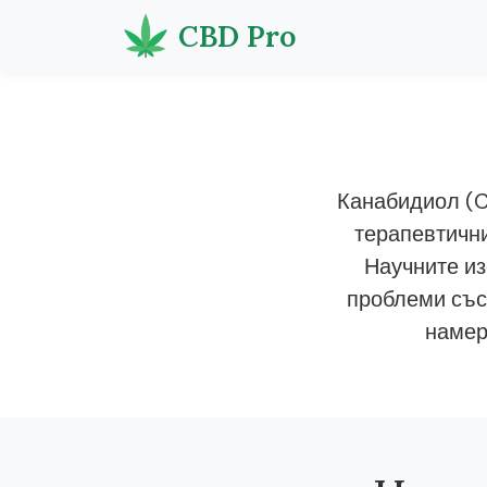
CBD Pro
Канабидиол (C
терапевтични
Научните из
проблеми със
намер