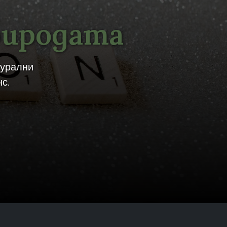
риродата
турални
с.