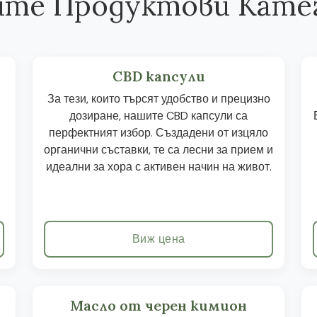
те Продуктови Кате
CBD капсули
За тези, които търсят удобство и прецизно
дозиране, нашите CBD капсули са
перфектният избор. Създадени от изцяло
органични съставки, те са лесни за прием и
идеални за хора с активен начин на живот.
Виж цена
Масло от черен кимион