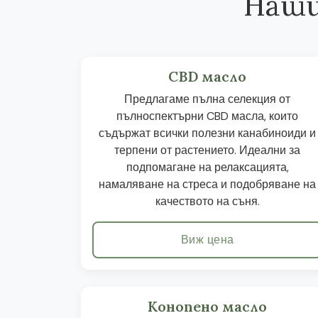
Наши
CBD масло
Предлагаме пълна селекция от
пълноспектърни CBD масла, които
съдържат всички полезни канабиноиди и
терпени от растението. Идеални за
подпомагане на релаксацията,
намаляване на стреса и подобряване на
качеството на съня.
Виж цена
Конопено масло