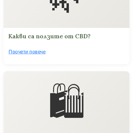
Какви са ползите от CBD?
Прочети повече
🛍️