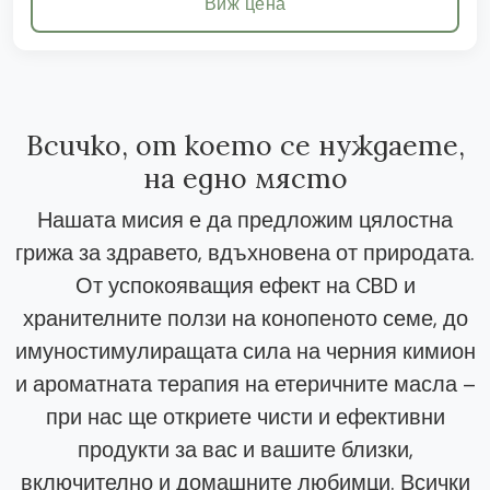
Виж цена
Всичко, от което се нуждаете,
на едно място
Нашата мисия е да предложим цялостна
грижа за здравето, вдъхновена от природата.
От успокояващия ефект на CBD и
хранителните ползи на конопеното семе, до
имуностимулиращата сила на черния кимион
и ароматната терапия на етеричните масла –
при нас ще откриете чисти и ефективни
продукти за вас и вашите близки,
включително и домашните любимци. Всички