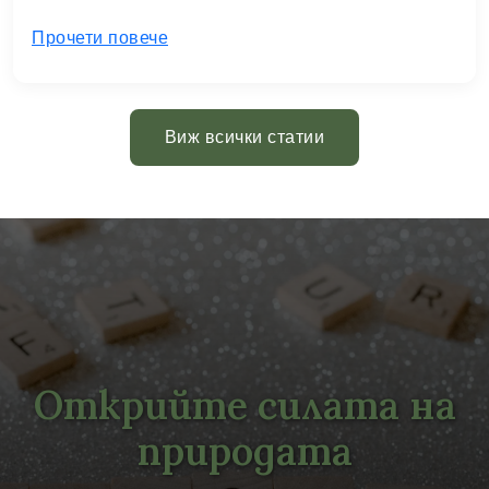
Прочети повече
Виж всички статии
Открийте силата на
природата