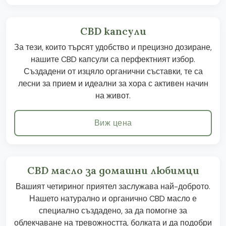
CBD капсули
За тези, които търсят удобство и прецизно дозиране,
нашите CBD капсули са перфектният избор.
Създадени от изцяло органични съставки, те са
лесни за прием и идеални за хора с активен начин
на живот.
Виж цена
CBD масло за домашни любимци
Вашият четириног приятел заслужава най-доброто.
Нашето натурално и органично CBD масло е
специално създадено, за да помогне за
облекчаване на тревожността, болката и да подобри