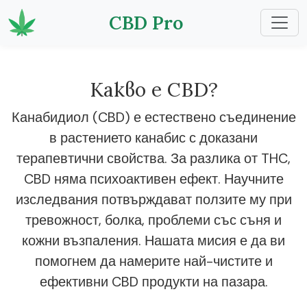
CBD Pro
Какво е CBD?
Канабидиол (CBD) е естествено съединение
в растението канабис с доказани
терапевтични свойства. За разлика от THC,
CBD няма психоактивен ефект. Научните
изследвания потвърждават ползите му при
тревожност, болка, проблеми със съня и
кожни възпаления. Нашата мисия е да ви
помогнем да намерите най-чистите и
ефективни CBD продукти на пазара.