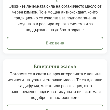
Открийте лечебната сила на органичното масло от
черен кимион. То е мощен антиоксидант, който
традиционно се използва за подпомагане на
имунната и респираторната система и за
поддържане на доброто здраве.
Виж цена
Етерични масла
Потопете се в света на ароматерапията с нашите
истински, натурални етерични масла. Те са идеални
за дифузия, масаж или релаксация, като
същевременно подсилват имунната ви система и
подобряват настроението.