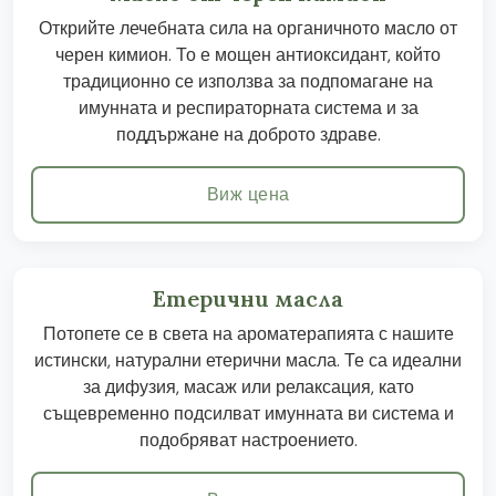
Открийте лечебната сила на органичното масло от
черен кимион. То е мощен антиоксидант, който
традиционно се използва за подпомагане на
имунната и респираторната система и за
поддържане на доброто здраве.
Виж цена
Етерични масла
Потопете се в света на ароматерапията с нашите
истински, натурални етерични масла. Те са идеални
за дифузия, масаж или релаксация, като
същевременно подсилват имунната ви система и
подобряват настроението.