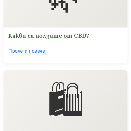
Какви са ползите от CBD?
Прочети повече
🛍️