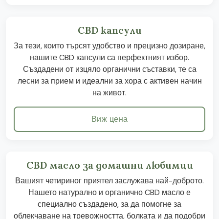
CBD капсули
За тези, които търсят удобство и прецизно дозиране,
нашите CBD капсули са перфектният избор.
Създадени от изцяло органични съставки, те са
лесни за прием и идеални за хора с активен начин
на живот.
Виж цена
CBD масло за домашни любимци
Вашият четириног приятел заслужава най-доброто.
Нашето натурално и органично CBD масло е
специално създадено, за да помогне за
облекчаване на тревожността, болката и да подобри