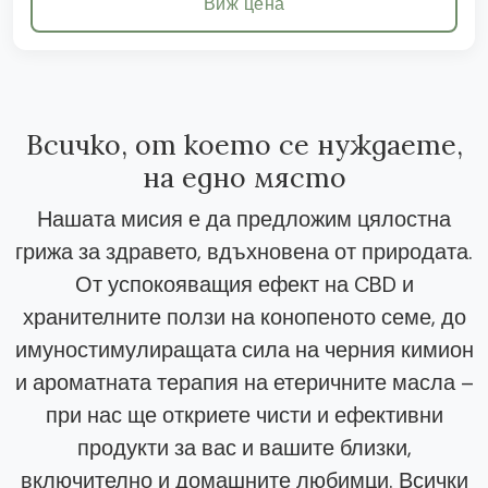
Виж цена
Всичко, от което се нуждаете,
на едно място
Нашата мисия е да предложим цялостна
грижа за здравето, вдъхновена от природата.
От успокояващия ефект на CBD и
хранителните ползи на конопеното семе, до
имуностимулиращата сила на черния кимион
и ароматната терапия на етеричните масла –
при нас ще откриете чисти и ефективни
продукти за вас и вашите близки,
включително и домашните любимци. Всички