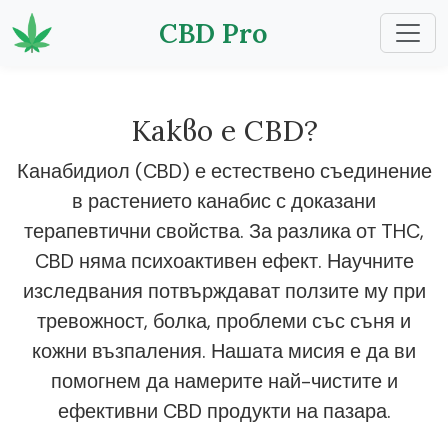
CBD Pro
Какво е CBD?
Канабидиол (CBD) е естествено съединение
в растението канабис с доказани
терапевтични свойства. За разлика от THC,
CBD няма психоактивен ефект. Научните
изследвания потвърждават ползите му при
тревожност, болка, проблеми със съня и
кожни възпаления. Нашата мисия е да ви
помогнем да намерите най-чистите и
ефективни CBD продукти на пазара.