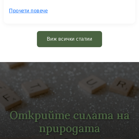
Прочети повече
Виж всички статии
Открийте силата на
природата