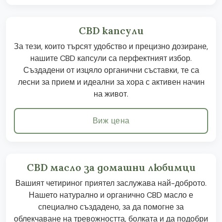
CBD капсули
За тези, които търсят удобство и прецизно дозиране,
нашите CBD капсули са перфектният избор.
Създадени от изцяло органични съставки, те са
лесни за прием и идеални за хора с активен начин
на живот.
Виж цена
CBD масло за домашни любимци
Вашият четириног приятел заслужава най-доброто.
Нашето натурално и органично CBD масло е
специално създадено, за да помогне за
облекчаване на тревожността, болката и да подобри