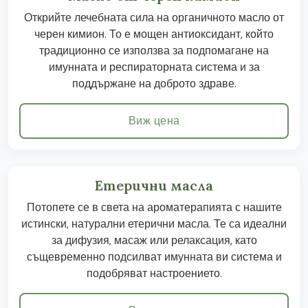
Открийте лечебната сила на органичното масло от
черен кимион. То е мощен антиоксидант, който
традиционно се използва за подпомагане на
имунната и респираторната система и за
поддържане на доброто здраве.
Виж цена
Етерични масла
Потопете се в света на ароматерапията с нашите
истински, натурални етерични масла. Те са идеални
за дифузия, масаж или релаксация, като
същевременно подсилват имунната ви система и
подобряват настроението.