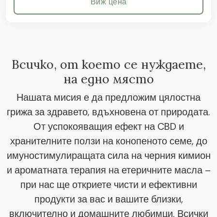
Виж цена
Всичко, от което се нуждаете,
на едно място
Нашата мисия е да предложим цялостна
грижа за здравето, вдъхновена от природата.
От успокояващия ефект на CBD и
хранителните ползи на конопеното семе, до
имуностимулиращата сила на черния кимион
и ароматната терапия на етеричните масла –
при нас ще откриете чисти и ефективни
продукти за вас и вашите близки,
включително и домашните любимци. Всички