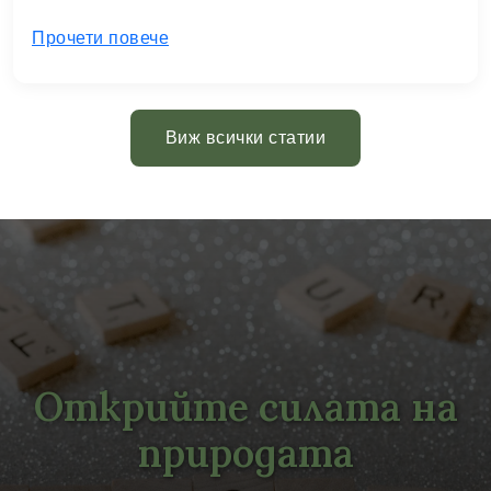
Прочети повече
Виж всички статии
Открийте силата на
природата