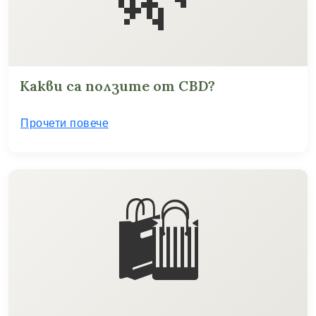
Какви са ползите от CBD?
Прочети повече
🛍️