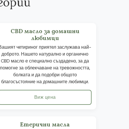
гории
CBD масло за домашни
любимци
Вашият четириног приятел заслужава най-
доброто. Нашето натурално и органично
CBD масло е специално създадено, за да
помогне за облекчаване на тревожността,
болката и да подобри общото
благосъстояние на домашните любимци.
Виж цена
Етерични масла