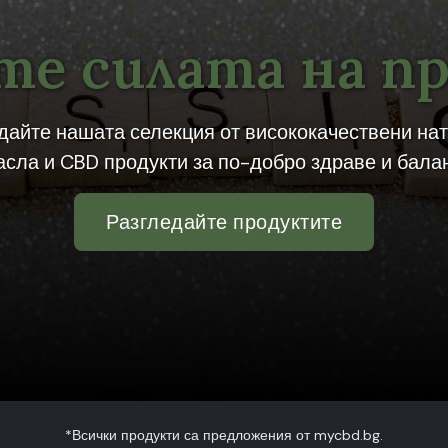
е силата на п
дайте нашата селекция от висококачествени на
асла и CBD продукти за по-добро здраве и балан
Разгледайте продуктите
*Всички продукти са предложения от mycbd.bg.