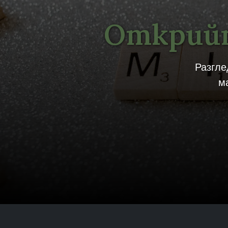
Открийт
Разгле
м