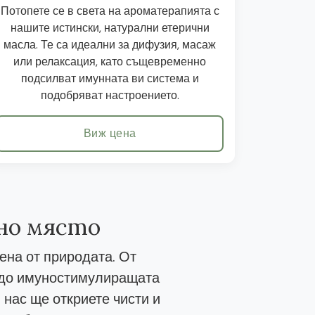
Потопете се в света на ароматерапията с
нашите истински, натурални етерични
масла. Те са идеални за дифузия, масаж
или релаксация, като същевременно
подсилват имунната ви система и
подобряват настроението.
Виж цена
дно място
ена от природата. От
, до имуностимулиращата
 нас ще откриете чисти и