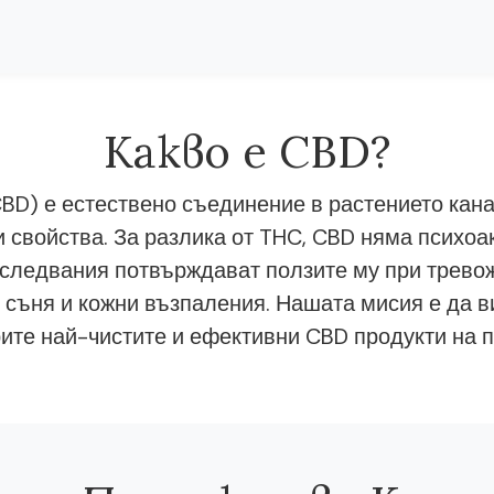
Какво е CBD?
BD) е естествено съединение в растението кана
 свойства. За разлика от THC, CBD няма психоа
следвания потвърждават ползите му при тревож
 съня и кожни възпаления. Нашата мисия е да в
ите най-чистите и ефективни CBD продукти на п