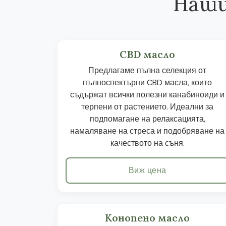
Наши
CBD масло
Предлагаме пълна селекция от
пълноспектърни CBD масла, които
съдържат всички полезни канабиноиди и
терпени от растението. Идеални за
подпомагане на релаксацията,
намаляване на стреса и подобряване на
качеството на съня.
Виж цена
Конопено масло