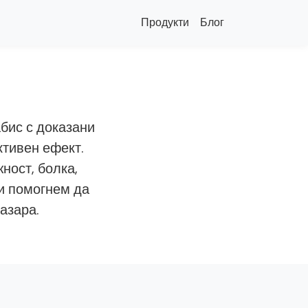
Продукти
Блог
бис с доказани
ктивен ефект.
ност, болка,
и помогнем да
азара.