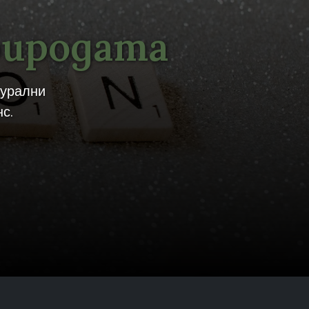
риродата
турални
с.