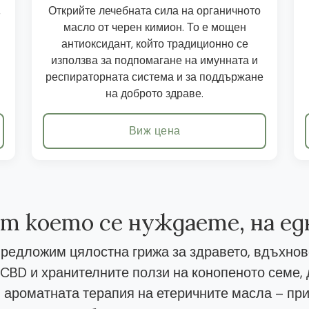
,
Открийте лечебната сила на органичното
масло от черен кимион. То е мощен
антиоксидант, който традиционно се
използва за подпомагане на имунната и
респираторната система и за поддържане
на доброто здраве.
Виж цена
от което се нуждаете, на е
редложим цялостна грижа за здравето, вдъхнов
CBD и хранителните ползи на конопеното семе
 ароматната терапия на етеричните масла – при