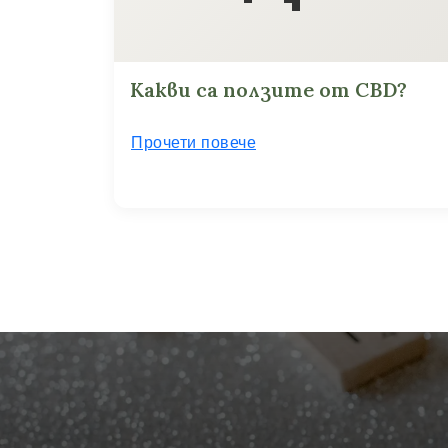
Какви са ползите от CBD?
Прочети повече