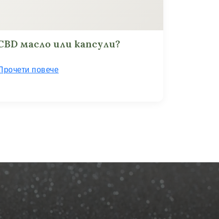
CBD масло или капсули?
Прочети повече