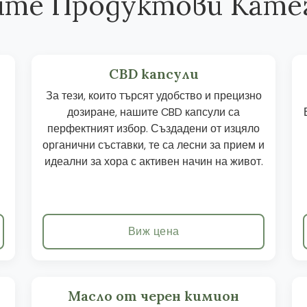
те Продуктови Кате
CBD капсули
За тези, които търсят удобство и прецизно
дозиране, нашите CBD капсули са
перфектният избор. Създадени от изцяло
органични съставки, те са лесни за прием и
идеални за хора с активен начин на живот.
Виж цена
Масло от черен кимион