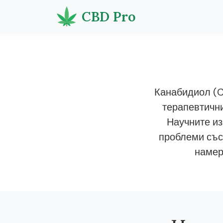
CBD Pro
Канабидиол (C
терапевтични
Научните из
проблеми със
намер