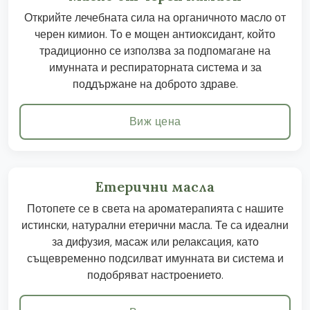
Открийте лечебната сила на органичното масло от
черен кимион. То е мощен антиоксидант, който
традиционно се използва за подпомагане на
имунната и респираторната система и за
поддържане на доброто здраве.
Виж цена
Етерични масла
Потопете се в света на ароматерапията с нашите
истински, натурални етерични масла. Те са идеални
за дифузия, масаж или релаксация, като
същевременно подсилват имунната ви система и
подобряват настроението.