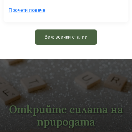
Прочети повече
Виж всички статии
Открийте силата на
природата