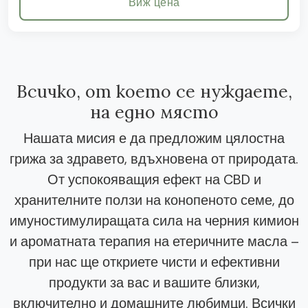
Виж цена
Всичко, от което се нуждаете,
на едно място
Нашата мисия е да предложим цялостна
грижа за здравето, вдъхновена от природата.
От успокояващия ефект на CBD и
хранителните ползи на конопеното семе, до
имуностимулиращата сила на черния кимион
и ароматната терапия на етеричните масла –
при нас ще откриете чисти и ефективни
продукти за вас и вашите близки,
включително и домашните любимци. Всички