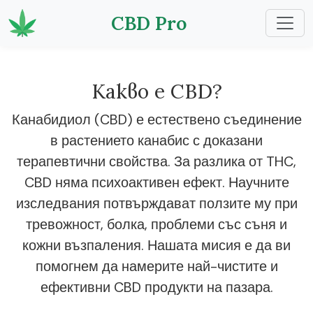
CBD Pro
Какво е CBD?
Канабидиол (CBD) е естествено съединение
в растението канабис с доказани
терапевтични свойства. За разлика от THC,
CBD няма психоактивен ефект. Научните
изследвания потвърждават ползите му при
тревожност, болка, проблеми със съня и
кожни възпаления. Нашата мисия е да ви
помогнем да намерите най-чистите и
ефективни CBD продукти на пазара.