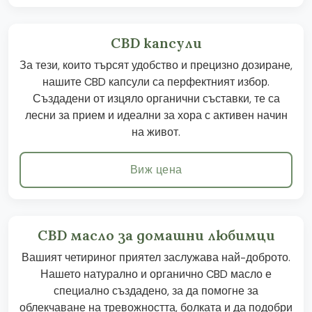
CBD капсули
За тези, които търсят удобство и прецизно дозиране,
нашите CBD капсули са перфектният избор.
Създадени от изцяло органични съставки, те са
лесни за прием и идеални за хора с активен начин
на живот.
Виж цена
CBD масло за домашни любимци
Вашият четириног приятел заслужава най-доброто.
Нашето натурално и органично CBD масло е
специално създадено, за да помогне за
облекчаване на тревожността, болката и да подобри