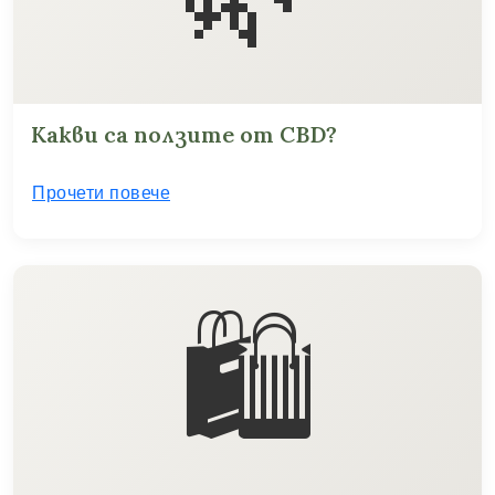
Какви са ползите от CBD?
Прочети повече
🛍️