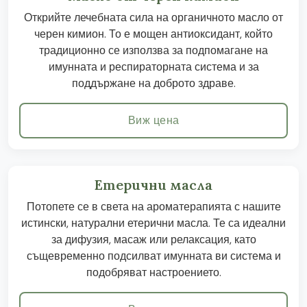
Открийте лечебната сила на органичното масло от
черен кимион. То е мощен антиоксидант, който
традиционно се използва за подпомагане на
имунната и респираторната система и за
поддържане на доброто здраве.
Виж цена
Етерични масла
Потопете се в света на ароматерапията с нашите
истински, натурални етерични масла. Те са идеални
за дифузия, масаж или релаксация, като
същевременно подсилват имунната ви система и
подобряват настроението.