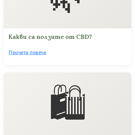
Какви са ползите от CBD?
Прочети повече
🛍️