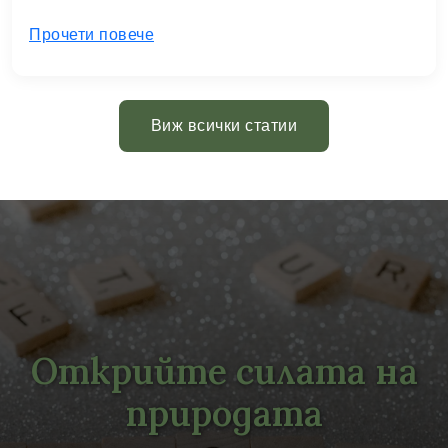
Прочети повече
Виж всички статии
Открийте силата на
природата