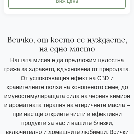
Виж цена
Всичко, от което се нуждаете,
на едно място
Нашата мисия е да предложим цялостна
грижа за здравето, вдъхновена от природата.
От успокояващия ефект на CBD и
хранителните ползи на конопеното семе, до
имуностимулиращата сила на черния кимион
и ароматната терапия на етеричните масла –
при нас ще откриете чисти и ефективни
продукти за вас и вашите близки,
включително и домашните любимци. Всички