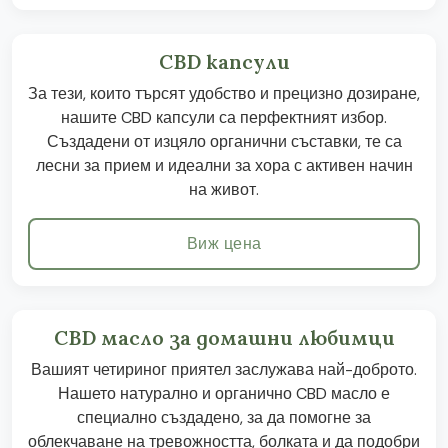
CBD капсули
За тези, които търсят удобство и прецизно дозиране,
нашите CBD капсули са перфектният избор.
Създадени от изцяло органични съставки, те са
лесни за прием и идеални за хора с активен начин
на живот.
Виж цена
CBD масло за домашни любимци
Вашият четириног приятел заслужава най-доброто.
Нашето натурално и органично CBD масло е
специално създадено, за да помогне за
облекчаване на тревожността, болката и да подобри