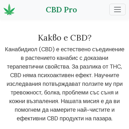
CBD Pro
Какво е CBD?
Канабидиол (CBD) е естествено съединение
в растението канабис с доказани
терапевтични свойства. За разлика от THC,
CBD няма психоактивен ефект. Научните
изследвания потвърждават ползите му при
тревожност, болка, проблеми със съня и
кожни възпаления. Нашата мисия е да ви
помогнем да намерите най-чистите и
ефективни CBD продукти на пазара.