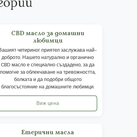
гории
CBD масло за домашни
любимци
Вашият четириног приятел заслужава най-
доброто. Нашето натурално и органично
CBD масло е специално създадено, за да
помогне за облекчаване на тревожността,
болката и да подобри общото
благосъстояние на домашните любимци.
Виж цена
Етерични масла