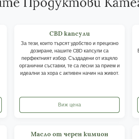
те Продуктови Кате
CBD капсули
За тези, които търсят удобство и прецизно
дозиране, нашите CBD капсули са
перфектният избор. Създадени от изцяло
органични съставки, те са лесни за прием и
идеални за хора с активен начин на живот.
Виж цена
Масло от черен кимион