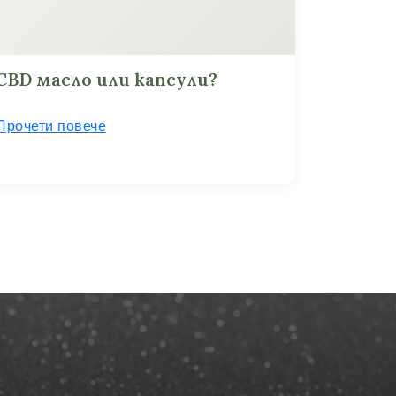
CBD масло или капсули?
Прочети повече