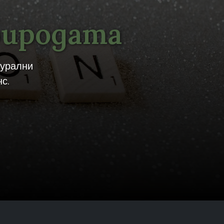
риродата
турални
с.