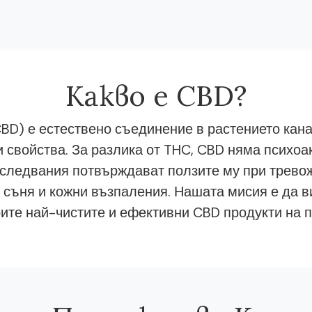
Какво е CBD?
BD) е естествено съединение в растението кана
 свойства. За разлика от THC, CBD няма психоа
следвания потвърждават ползите му при тревож
 съня и кожни възпаления. Нашата мисия е да в
ите най-чистите и ефективни CBD продукти на п