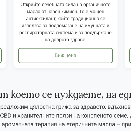
,
Открийте лечебната сила на органичното
масло от черен кимион. То е мощен
антиоксидант, който традиционно се
използва за подпомагане на имунната и
респираторната система и за поддържане
на доброто здраве.
Виж цена
от което се нуждаете, на е
редложим цялостна грижа за здравето, вдъхнов
CBD и хранителните ползи на конопеното семе
 ароматната терапия на етеричните масла – при