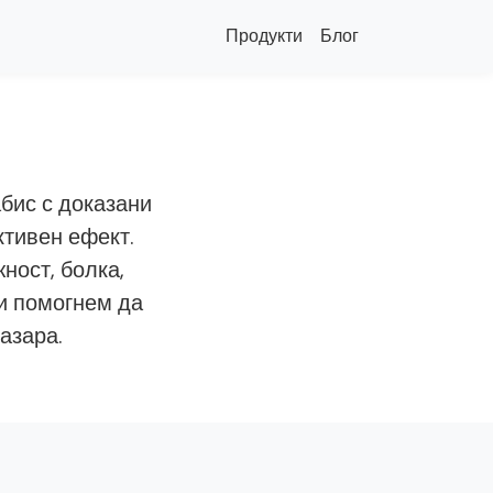
Продукти
Блог
бис с доказани
ктивен ефект.
ност, болка,
и помогнем да
азара.