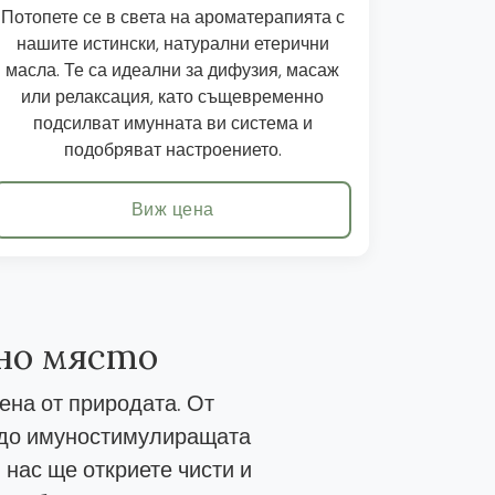
Потопете се в света на ароматерапията с
нашите истински, натурални етерични
масла. Те са идеални за дифузия, масаж
или релаксация, като същевременно
подсилват имунната ви система и
подобряват настроението.
Виж цена
дно място
ена от природата. От
, до имуностимулиращата
 нас ще откриете чисти и