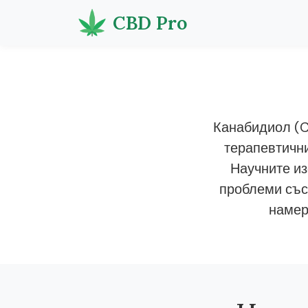
CBD Pro
Канабидиол (C
терапевтични
Научните из
проблеми със
намер