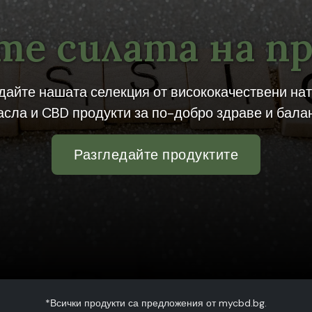
е силата на п
дайте нашата селекция от висококачествени на
асла и CBD продукти за по-добро здраве и балан
Разгледайте продуктите
*Всички продукти са предложения от mycbd.bg.