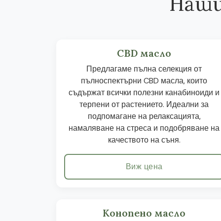
Наши
CBD масло
Предлагаме пълна селекция от
пълноспектърни CBD масла, които
съдържат всички полезни канабиноиди и
терпени от растението. Идеални за
подпомагане на релаксацията,
намаляване на стреса и подобряване на
качеството на съня.
Виж цена
Конопено масло