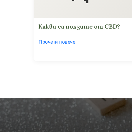
Какви са ползите от CBD?
Прочети повече