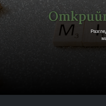
Открийт
Разгле
м