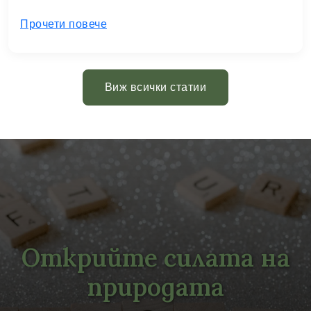
Прочети повече
Виж всички статии
Открийте силата на
природата