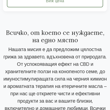
Виж цена
Всичко, от което се нуждаете,
на едно място
Нашата мисия е да предложим цялостна
грижа за здравето, вдъхновена от природата.
От успокояващия ефект на CBD и
хранителните ползи на конопеното семе, до
имуностимулиращата сила на черния кимион
и ароматната терапия на етеричните масла –
при нас ще откриете чисти и ефективни
продукти за вас и вашите близки,
включително и домашните любимци. Всички