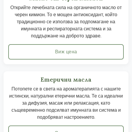
Открийте лечебната сила на органичното масло от
черен кимион. То е мощен антиоксидант, който
традиционно се използва за подпомагане на
имунната и респираторната система и за
поддържане на доброто здраве.
Виж цена
Етерични масла
Потопете се в света на ароматерапията с нашите
истински, натурални етерични масла. Те са идеални
за дифузия, масаж или релаксация, като
същевременно подсилват имунната ви система и
подобряват настроението.