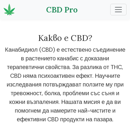
CBD Pro
Какво е CBD?
Канабидиол (CBD) е естествено съединение
в растението канабис с доказани
терапевтични свойства. За разлика от THC,
CBD няма психоактивен ефект. Научните
изследвания потвърждават ползите му при
тревожност, болка, проблеми със съня и
кожни възпаления. Нашата мисия е да ви
помогнем да намерите най-чистите и
ефективни CBD продукти на пазара.