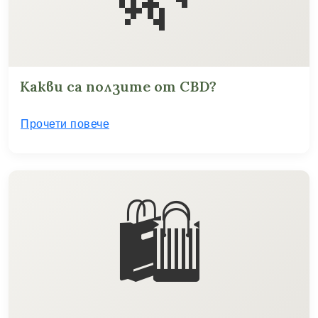
Какви са ползите от CBD?
Прочети повече
🛍️