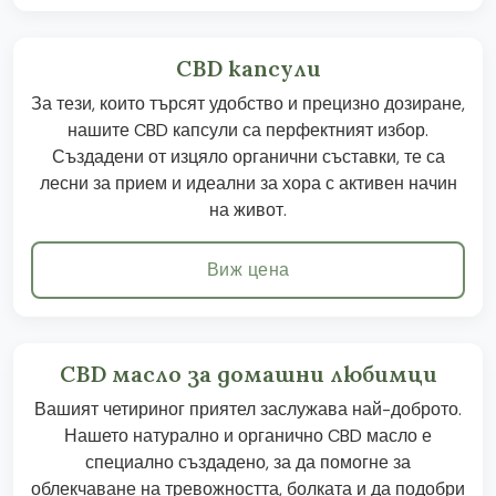
CBD капсули
За тези, които търсят удобство и прецизно дозиране,
нашите CBD капсули са перфектният избор.
Създадени от изцяло органични съставки, те са
лесни за прием и идеални за хора с активен начин
на живот.
Виж цена
CBD масло за домашни любимци
Вашият четириног приятел заслужава най-доброто.
Нашето натурално и органично CBD масло е
специално създадено, за да помогне за
облекчаване на тревожността, болката и да подобри