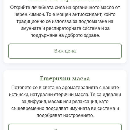
Открийте лечебната сила на органичното масло от
черен кимион. То е мощен антиоксидант, който
традиционно се използва за подпомагане на
имунната и респираторната система и за
поддържане на доброто здраве.
Виж цена
Етерични масла
Потопете се в света на ароматерапията с нашите
истински, натурални етерични масла. Те са идеални
за дифузия, масаж или релаксация, като
същевременно подсилват имунната ви система и
подобряват настроението.