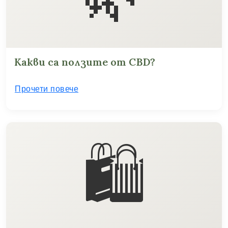
Какви са ползите от CBD?
Прочети повече
🛍️