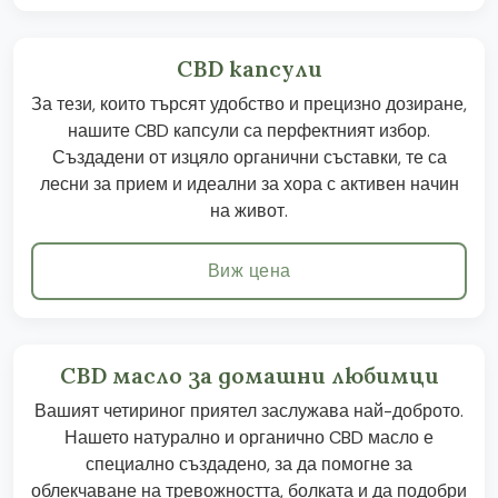
CBD капсули
За тези, които търсят удобство и прецизно дозиране,
нашите CBD капсули са перфектният избор.
Създадени от изцяло органични съставки, те са
лесни за прием и идеални за хора с активен начин
на живот.
Виж цена
CBD масло за домашни любимци
Вашият четириног приятел заслужава най-доброто.
Нашето натурално и органично CBD масло е
специално създадено, за да помогне за
облекчаване на тревожността, болката и да подобри