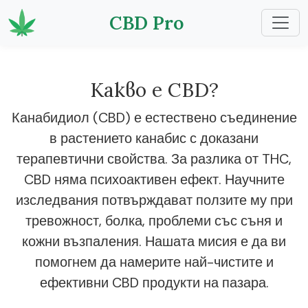
CBD Pro
Какво е CBD?
Канабидиол (CBD) е естествено съединение
в растението канабис с доказани
терапевтични свойства. За разлика от THC,
CBD няма психоактивен ефект. Научните
изследвания потвърждават ползите му при
тревожност, болка, проблеми със съня и
кожни възпаления. Нашата мисия е да ви
помогнем да намерите най-чистите и
ефективни CBD продукти на пазара.