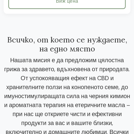
Виж цена
Всичко, от което се нуждаете,
на едно място
Нашата мисия е да предложим цялостна
грижа за здравето, вдъхновена от природата.
От успокояващия ефект на CBD и
хранителните ползи на конопеното семе, до
имуностимулиращата сила на черния кимион
и ароматната терапия на етеричните масла –
при нас ще откриете чисти и ефективни
продукти за вас и вашите близки,
включително и домашните любимци. Всички