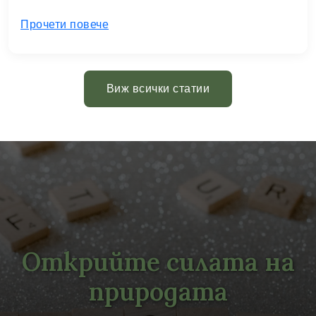
Прочети повече
Виж всички статии
Открийте силата на
природата