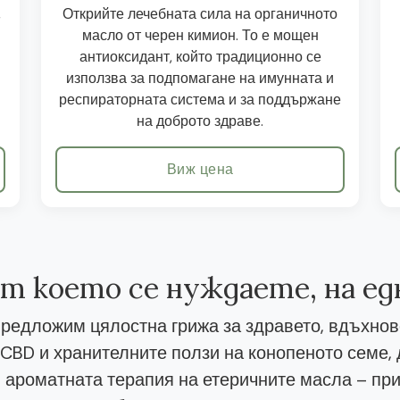
,
Открийте лечебната сила на органичното
масло от черен кимион. То е мощен
антиоксидант, който традиционно се
използва за подпомагане на имунната и
респираторната система и за поддържане
на доброто здраве.
Виж цена
от което се нуждаете, на е
редложим цялостна грижа за здравето, вдъхнов
CBD и хранителните ползи на конопеното семе
 ароматната терапия на етеричните масла – при