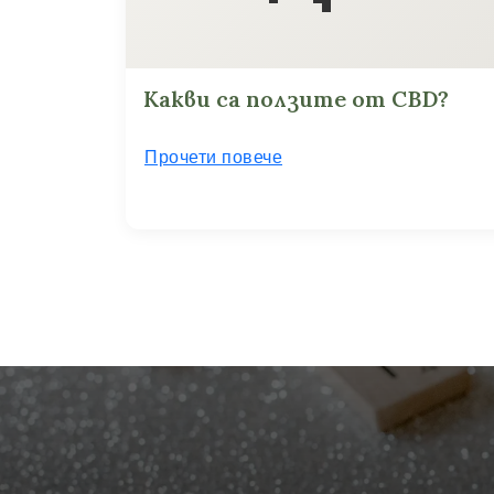
Какви са ползите от CBD?
Прочети повече