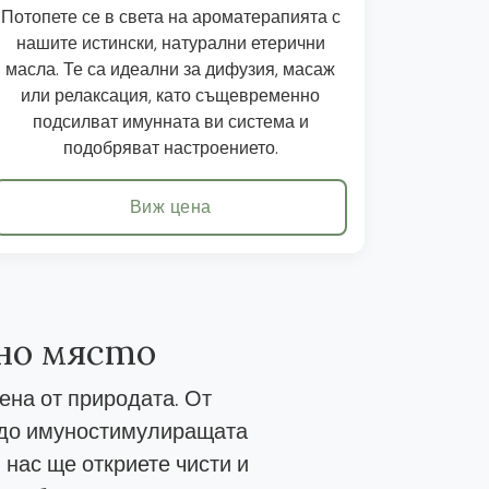
Потопете се в света на ароматерапията с
нашите истински, натурални етерични
масла. Те са идеални за дифузия, масаж
или релаксация, като същевременно
подсилват имунната ви система и
подобряват настроението.
Виж цена
дно място
ена от природата. От
, до имуностимулиращата
 нас ще откриете чисти и