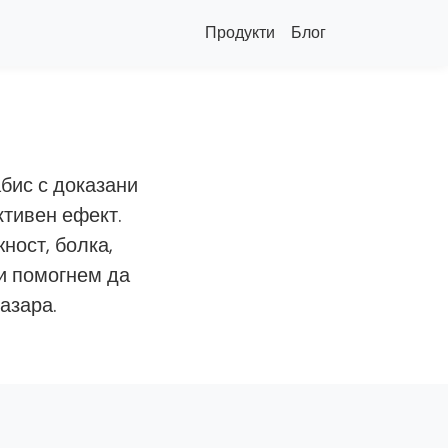
Продукти
Блог
бис с доказани
ктивен ефект.
ност, болка,
и помогнем да
азара.