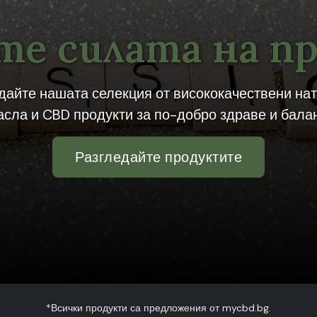
е силата на п
дайте нашата селекция от висококачествени на
асла и CBD продукти за по-добро здраве и балан
Разгледайте продуктите
*Всички продукти са предложения от mycbd.bg.