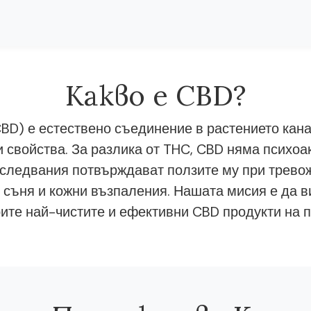
Какво е CBD?
BD) е естествено съединение в растението кана
 свойства. За разлика от THC, CBD няма психоа
следвания потвърждават ползите му при тревож
 съня и кожни възпаления. Нашата мисия е да в
ите най-чистите и ефективни CBD продукти на п