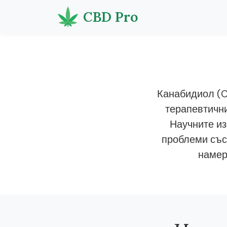
CBD Pro
Канабидиол (C
терапевтични
Научните из
проблеми със
намер