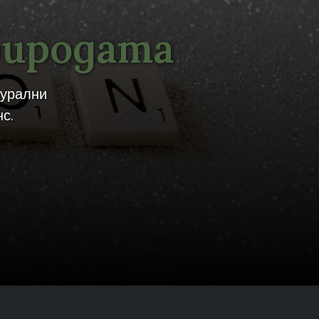
риродата
турални
с.