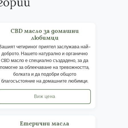
гории
CBD масло за домашни
любимци
Вашият четириног приятел заслужава най-
доброто. Нашето натурално и органично
CBD масло е специално създадено, за да
помогне за облекчаване на тревожността,
болката и да подобри общото
благосъстояние на домашните любимци.
Виж цена
Етерични масла