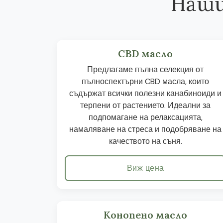
Наши
CBD масло
Предлагаме пълна селекция от
пълноспектърни CBD масла, които
съдържат всички полезни канабиноиди и
терпени от растението. Идеални за
подпомагане на релаксацията,
намаляване на стреса и подобряване на
качеството на съня.
Виж цена
Конопено масло