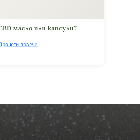
CBD масло или капсули?
Прочети повече