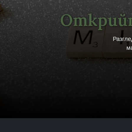
Открийт
Разгле
м