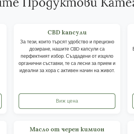
те Продуктови Кате
CBD капсули
За тези, които търсят удобство и прецизно
дозиране, нашите CBD капсули са
перфектният избор. Създадени от изцяло
органични съставки, те са лесни за прием и
идеални за хора с активен начин на живот.
Виж цена
Масло от черен кимион