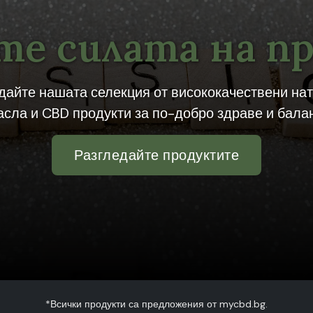
е силата на п
дайте нашата селекция от висококачествени на
асла и CBD продукти за по-добро здраве и балан
Разгледайте продуктите
*Всички продукти са предложения от mycbd.bg.