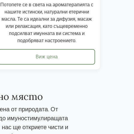
Потопете се в света на ароматерапията с
нашите истински, натурални етерични
масла. Те са идеални за дифузия, масаж
или релаксация, като същевременно
подсилват имунната ви система и
подобряват настроението.
Виж цена
дно място
ена от природата. От
, до имуностимулиращата
 нас ще откриете чисти и