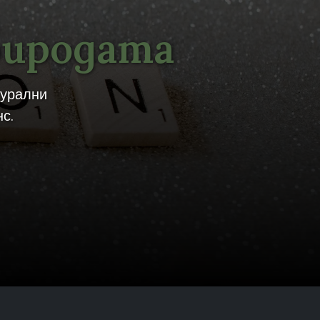
риродата
турални
с.