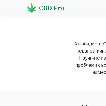
CBD Pro
Канабидиол (C
терапевтични
Научните из
проблеми със
намер