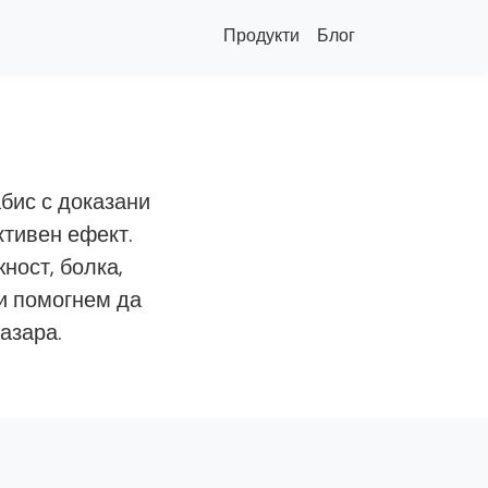
Продукти
Блог
бис с доказани
ктивен ефект.
ност, болка,
и помогнем да
азара.