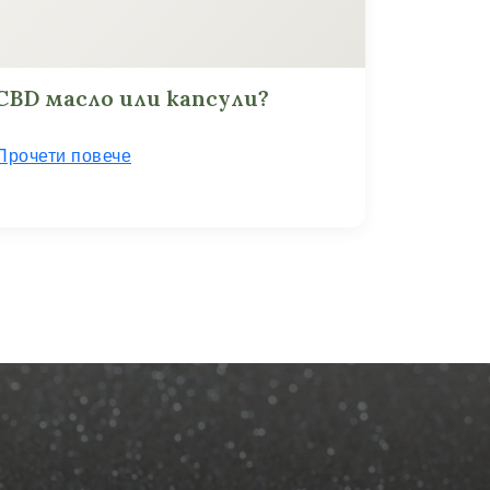
CBD масло или капсули?
Прочети повече