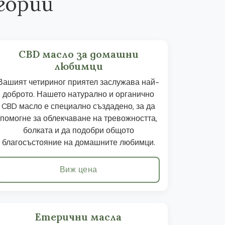
гории
CBD масло за домашни
любимци
Вашият четириног приятел заслужава най-
доброто. Нашето натурално и органично
CBD масло е специално създадено, за да
помогне за облекчаване на тревожността,
болката и да подобри общото
благосъстояние на домашните любимци.
Виж цена
Етерични масла