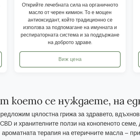
,
Открийте лечебната сила на органичното
масло от черен кимион. То е мощен
антиоксидант, който традиционно се
използва за подпомагане на имунната и
респираторната система и за поддържане
на доброто здраве.
Виж цена
от което се нуждаете, на е
редложим цялостна грижа за здравето, вдъхнов
CBD и хранителните ползи на конопеното семе
 ароматната терапия на етеричните масла – при