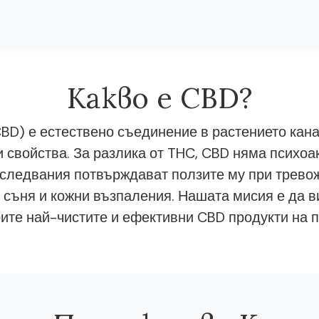
Какво е CBD?
BD) е естествено съединение в растението кана
 свойства. За разлика от THC, CBD няма психоа
следвания потвърждават ползите му при тревож
 съня и кожни възпаления. Нашата мисия е да в
ите най-чистите и ефективни CBD продукти на п