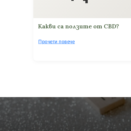
Какви са ползите от CBD?
Прочети повече