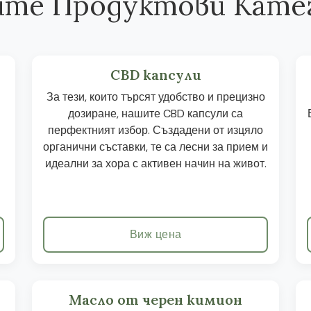
те Продуктови Кате
CBD капсули
За тези, които търсят удобство и прецизно
дозиране, нашите CBD капсули са
перфектният избор. Създадени от изцяло
органични съставки, те са лесни за прием и
идеални за хора с активен начин на живот.
Виж цена
Масло от черен кимион