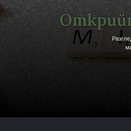
Открийт
Разгле
м