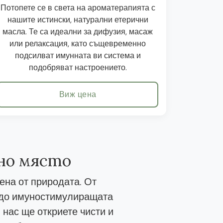
Потопете се в света на ароматерапията с
нашите истински, натурални етерични
масла. Те са идеални за дифузия, масаж
или релаксация, като същевременно
подсилват имунната ви система и
подобряват настроението.
Виж цена
дно място
ена от природата. От
, до имуностимулиращата
 нас ще откриете чисти и