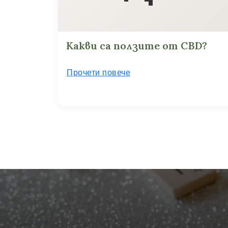
Какви са ползите от CBD?
Прочети повече