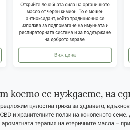
,
Открийте лечебната сила на органичното
масло от черен кимион. То е мощен
антиоксидант, който традиционно се
използва за подпомагане на имунната и
респираторната система и за поддържане
на доброто здраве.
Виж цена
от което се нуждаете, на е
редложим цялостна грижа за здравето, вдъхнов
CBD и хранителните ползи на конопеното семе
 ароматната терапия на етеричните масла – при