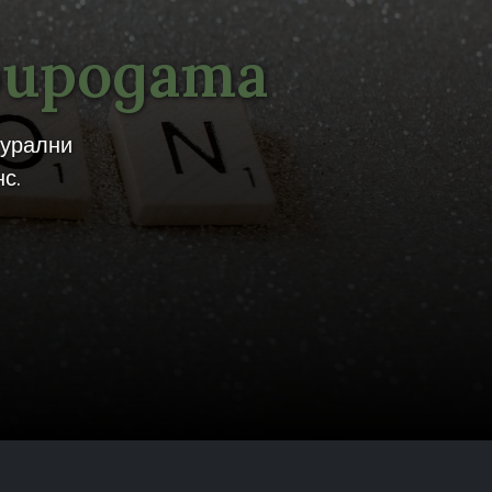
риродата
турални
с.