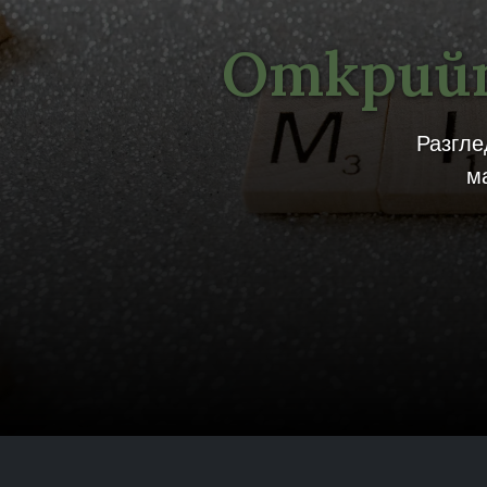
Открийт
Разгле
м