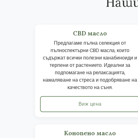
Наши
CBD масло
Предлагаме пълна селекция от
пълноспектърни CBD масла, които
съдържат всички полезни канабиноиди и
терпени от растението. Идеални за
подпомагане на релаксацията,
намаляване на стреса и подобряване на
качеството на съня.
Виж цена
Конопено масло