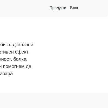
Продукти
Блог
бис с доказани
ктивен ефект.
ност, болка,
и помогнем да
азара.