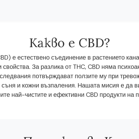
Какво е CBD?
BD) е естествено съединение в растението кана
 свойства. За разлика от THC, CBD няма психоа
следвания потвърждават ползите му при тревож
 съня и кожни възпаления. Нашата мисия е да в
ите най-чистите и ефективни CBD продукти на п