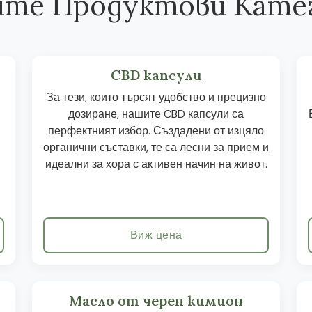
те Продуктови Кате
CBD капсули
За тези, които търсят удобство и прецизно
дозиране, нашите CBD капсули са
перфектният избор. Създадени от изцяло
органични съставки, те са лесни за прием и
идеални за хора с активен начин на живот.
Виж цена
Масло от черен кимион