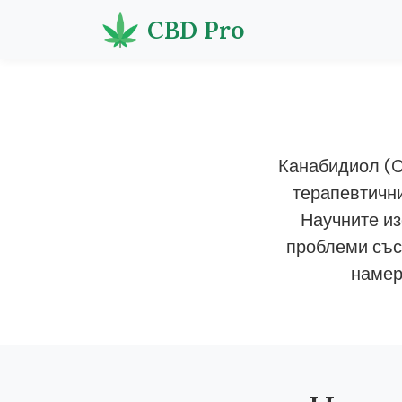
CBD Pro
Канабидиол (C
терапевтични
Научните из
проблеми със
намер