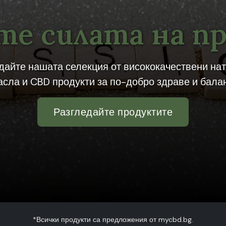
е силата на п
дайте нашата селекция от висококачествени на
асла и CBD продукти за по-добро здраве и балан
Разгледайте продуктите
*Всички продукти са предложения от mycbd.bg.