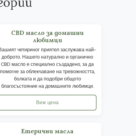
гории
CBD масло за домашни
любимци
Вашият четириног приятел заслужава най-
доброто. Нашето натурално и органично
CBD масло е специално създадено, за да
помогне за облекчаване на тревожността,
болката и да подобри общото
благосъстояние на домашните любимци.
Виж цена
Етерични масла