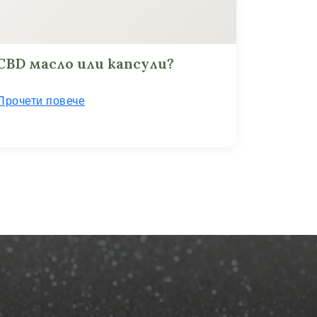
CBD масло или капсули?
Прочети повече