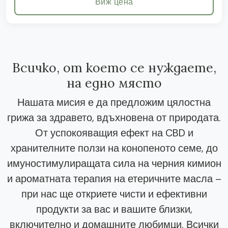
Виж цена
Всичко, от което се нуждаете,
на едно място
Нашата мисия е да предложим цялостна
грижа за здравето, вдъхновена от природата.
От успокояващия ефект на CBD и
хранителните ползи на конопеното семе, до
имуностимулиращата сила на черния кимион
и ароматната терапия на етеричните масла –
при нас ще откриете чисти и ефективни
продукти за вас и вашите близки,
включително и домашните любимци. Всички