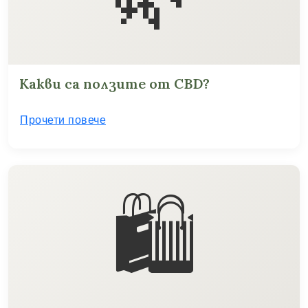
Какви са ползите от CBD?
Прочети повече
🛍️