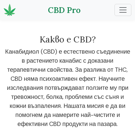
CBD Pro
Какво е CBD?
Канабидиол (CBD) е естествено съединение
в растението канабис с доказани
терапевтични свойства. За разлика от THC,
CBD няма психоактивен ефект. Научните
изследвания потвърждават ползите му при
тревожност, болка, проблеми със съня и
кожни възпаления. Нашата мисия е да ви
помогнем да намерите най-чистите и
ефективни CBD продукти на пазара.