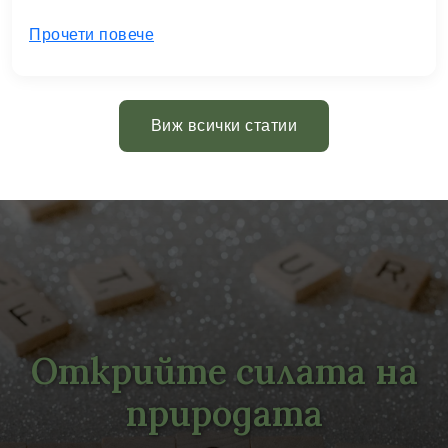
Прочети повече
Виж всички статии
Открийте силата на
природата