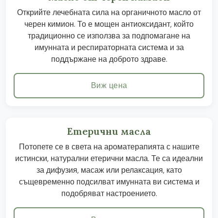
Открийте лечебната сила на органичното масло от
черен кимион. То е мощен антиоксидант, който
традиционно се използва за подпомагане на
имунната и респираторната система и за
поддържане на доброто здраве.
Виж цена
Етерични масла
Потопете се в света на ароматерапията с нашите
истински, натурални етерични масла. Те са идеални
за дифузия, масаж или релаксация, като
същевременно подсилват имунната ви система и
подобряват настроението.