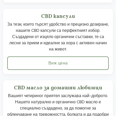
CBD капсули
За тези, които търсят удобство и прецизно дозиране,
нашите CBD капсули са перфектният избор.
Създадени от изцяло органични съставки, те са
лесни за прием и идеални за хора с активен начин
на живот.
Виж цена
CBD масло за домашни любимци
Вашият четириног приятел заслужава най-доброто.
Нашето натурално и органично CBD масло е
специално създадено, за да помогне за
облекчаване на тревожността, болката и да подобри