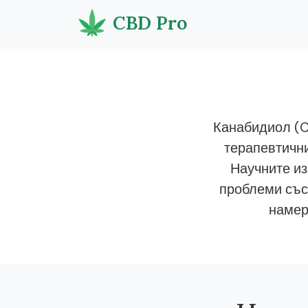
CBD Pro
Канабидиол (C
терапевтични
Научните из
проблеми със
намер