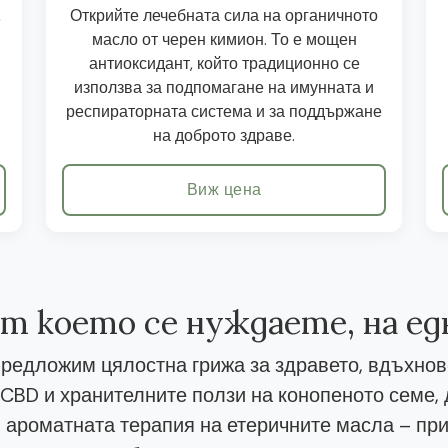
,
Открийте лечебната сила на органичното
масло от черен кимион. То е мощен
антиоксидант, който традиционно се
използва за подпомагане на имунната и
респираторната система и за поддържане
на доброто здраве.
Виж цена
от което се нуждаете, на е
редложим цялостна грижа за здравето, вдъхнов
CBD и хранителните ползи на конопеното семе
 ароматната терапия на етеричните масла – при