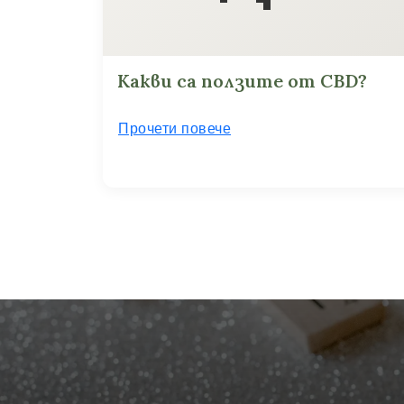
Какви са ползите от CBD?
Прочети повече