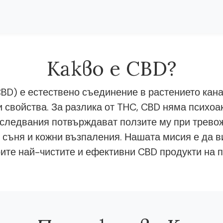
Какво е CBD?
BD) е естествено съединение в растението кана
 свойства. За разлика от THC, CBD няма психоа
следвания потвърждават ползите му при тревож
 съня и кожни възпаления. Нашата мисия е да в
ите най-чистите и ефективни CBD продукти на п