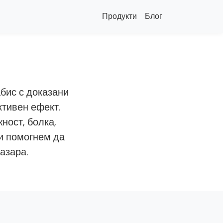
Продукти
Блог
бис с доказани
ктивен ефект.
ност, болка,
и помогнем да
азара.