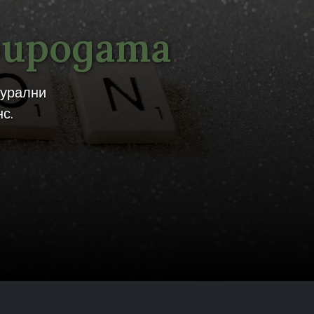
риродата
турални
с.