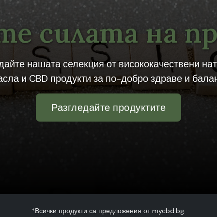
е силата на п
дайте нашата селекция от висококачествени на
асла и CBD продукти за по-добро здраве и балан
Разгледайте продуктите
*Всички продукти са предложения от mycbd.bg.