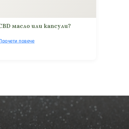
CBD масло или капсули?
Прочети повече