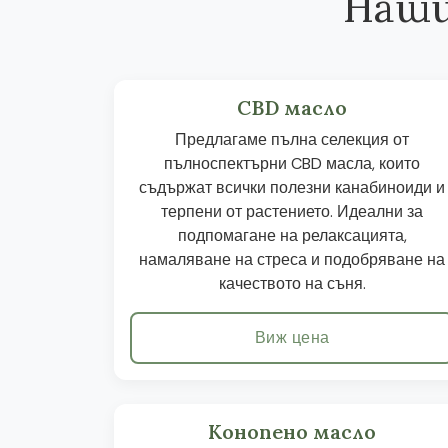
Наши
CBD масло
Предлагаме пълна селекция от
пълноспектърни CBD масла, които
съдържат всички полезни канабиноиди и
терпени от растението. Идеални за
подпомагане на релаксацията,
намаляване на стреса и подобряване на
качеството на съня.
Виж цена
Конопено масло