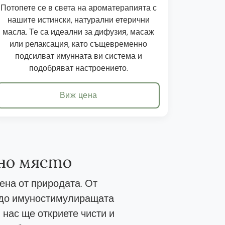
Потопете се в света на ароматерапията с
нашите истински, натурални етерични
масла. Те са идеални за дифузия, масаж
или релаксация, като същевременно
подсилват имунната ви система и
подобряват настроението.
Виж цена
дно място
ена от природата. От
, до имуностимулиращата
 нас ще откриете чисти и