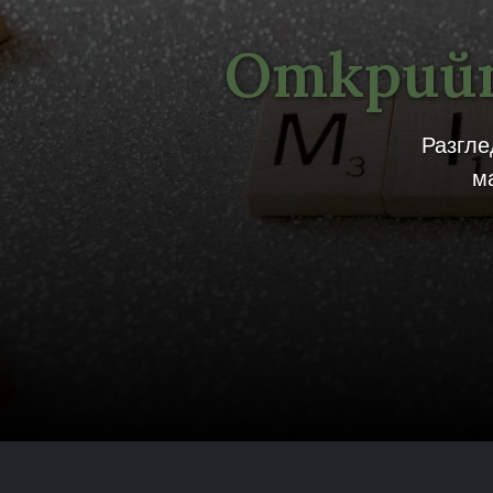
Открийт
Разгле
м