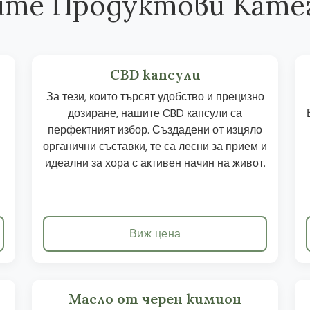
те Продуктови Кате
CBD капсули
За тези, които търсят удобство и прецизно
дозиране, нашите CBD капсули са
перфектният избор. Създадени от изцяло
органични съставки, те са лесни за прием и
идеални за хора с активен начин на живот.
Виж цена
Масло от черен кимион