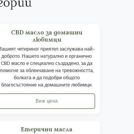
гории
CBD масло за домашни
любимци
Вашият четириног приятел заслужава най-
доброто. Нашето натурално и органично
CBD масло е специално създадено, за да
помогне за облекчаване на тревожността,
болката и да подобри общото
благосъстояние на домашните любимци.
Виж цена
Етерични масла