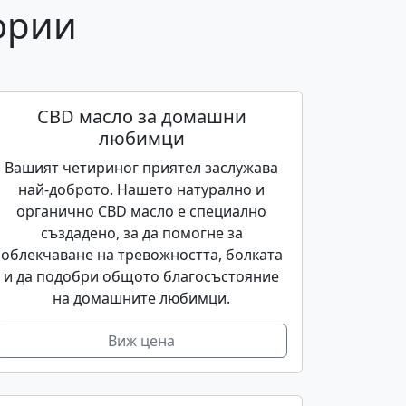
ории
CBD масло за домашни
любимци
Вашият четириног приятел заслужава
най-доброто. Нашето натурално и
органично CBD масло е специално
създадено, за да помогне за
облекчаване на тревожността, болката
и да подобри общото благосъстояние
на домашните любимци.
Виж цена