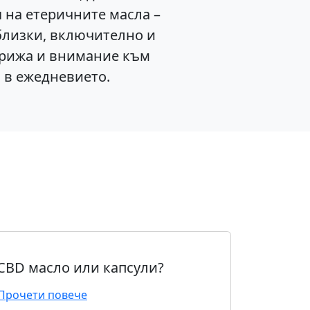
 на етеричните масла –
 близки, включително и
грижа и внимание към
с в ежедневието.
CBD масло или капсули?
Прочети повече