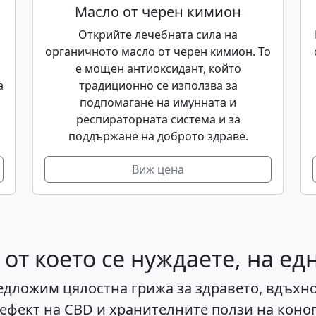
Масло от черен кимион
Открийте лечебната сила на
органичното масло от черен кимион. То
е мощен антиоксидант, който
а
традиционно се използва за
подпомагане на имунната и
респираторната система и за
поддържане на доброто здраве.
Виж цена
 от което се нуждаете, на ед
едложим цялостна грижа за здравето, вдъхно
ефект на CBD и хранителните ползи на коноп