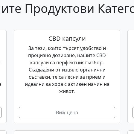
ите Продуктови Катег
CBD капсули
За тези, които търсят удобство и
прецизно дозиране, нашите CBD
и
капсули са перфектният избор.
Създадени от изцяло органични
съставки, те са лесни за прием и
а
идеални за хора с активен начин на
живот.
Виж цена