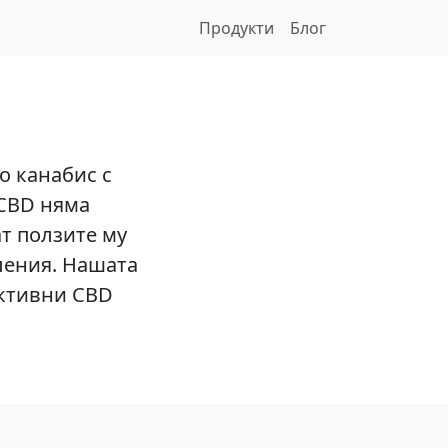
Продукти
Блог
о канабис с
 CBD няма
т ползите му
ления. Нашата
ективни CBD