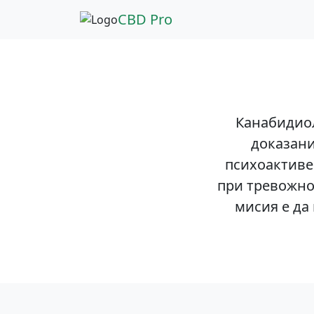
CBD Pro
Канабидиол
доказани
психоактиве
при тревожно
мисия е да