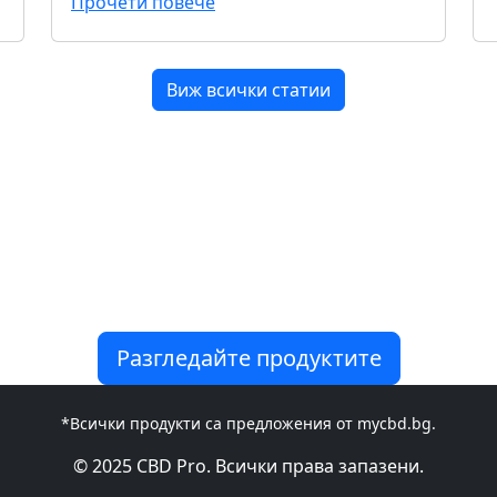
Прочети повече
Виж всички статии
те силата на пр
от висококачествени натурални масла и CBD 
баланс.
Разгледайте продуктите
*Всички продукти са предложения от mycbd.bg.
© 2025 CBD Pro. Всички права запазени.