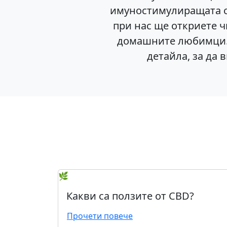
имуностимулиращата си
при нас ще откриете ч
домашните любимци. 
детайла, за да 
🌿
Какви са ползите от CBD?
Прочети повече