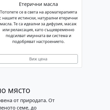
Етерични масла
Потопете се в света на ароматерапията
с нашите истински, натурални етерични
масла. Те са идеални за дифузия, масаж
или релаксация, като същевременно
подсилват имунната ви система и
подобряват настроението.
Виж цена
но място
вена от природата. От
еното семе, до