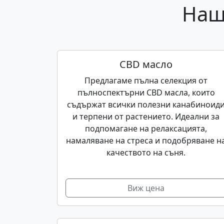
Наш
CBD масло
Предлагаме пълна селекция от
пълноспектърни CBD масла, които
съдържат всички полезни канабиноид
и терпени от растението. Идеални за
подпомагане на релаксацията,
намаляване на стреса и подобряване н
качеството на съня.
Виж цена