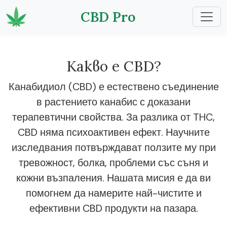
CBD Pro
Какво е CBD?
Канабидиол (CBD) е естествено съединение
в растението канабис с доказани
терапевтични свойства. За разлика от THC,
CBD няма психоактивен ефект. Научните
изследвания потвърждават ползите му при
тревожност, болка, проблеми със съня и
кожни възпаления. Нашата мисия е да ви
помогнем да намерите най-чистите и
ефективни CBD продукти на пазара.