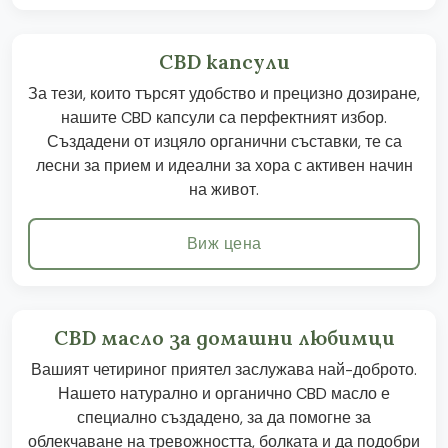
CBD капсули
За тези, които търсят удобство и прецизно дозиране,
нашите CBD капсули са перфектният избор.
Създадени от изцяло органични съставки, те са
лесни за прием и идеални за хора с активен начин
на живот.
Виж цена
CBD масло за домашни любимци
Вашият четириног приятел заслужава най-доброто.
Нашето натурално и органично CBD масло е
специално създадено, за да помогне за
облекчаване на тревожността, болката и да подобри