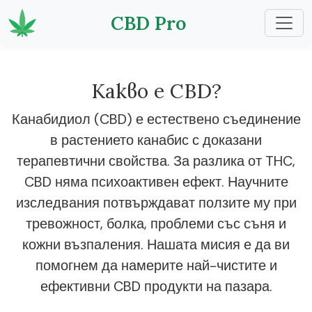
CBD Pro
Какво е CBD?
Канабидиол (CBD) е естествено съединение
в растението канабис с доказани
терапевтични свойства. За разлика от THC,
CBD няма психоактивен ефект. Научните
изследвания потвърждават ползите му при
тревожност, болка, проблеми със съня и
кожни възпаления. Нашата мисия е да ви
помогнем да намерите най-чистите и
ефективни CBD продукти на пазара.