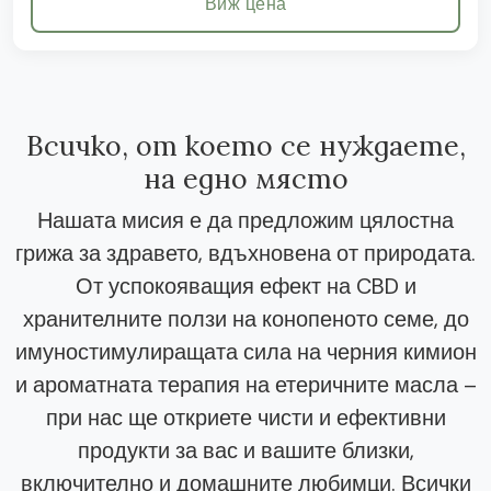
Виж цена
Всичко, от което се нуждаете,
на едно място
Нашата мисия е да предложим цялостна
грижа за здравето, вдъхновена от природата.
От успокояващия ефект на CBD и
хранителните ползи на конопеното семе, до
имуностимулиращата сила на черния кимион
и ароматната терапия на етеричните масла –
при нас ще откриете чисти и ефективни
продукти за вас и вашите близки,
включително и домашните любимци. Всички