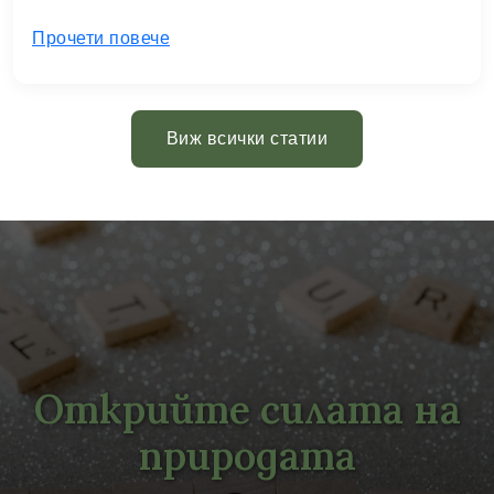
Прочети повече
Виж всички статии
Открийте силата на
природата