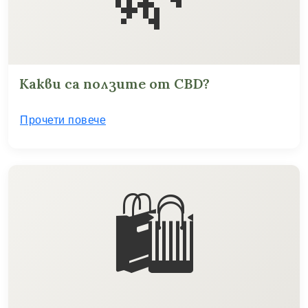
Какви са ползите от CBD?
Прочети повече
🛍️