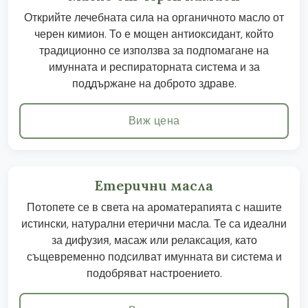
Открийте лечебната сила на органичното масло от
черен кимион. То е мощен антиоксидант, който
традиционно се използва за подпомагане на
имунната и респираторната система и за
поддържане на доброто здраве.
Виж цена
Етерични масла
Потопете се в света на ароматерапията с нашите
истински, натурални етерични масла. Те са идеални
за дифузия, масаж или релаксация, като
същевременно подсилват имунната ви система и
подобряват настроението.