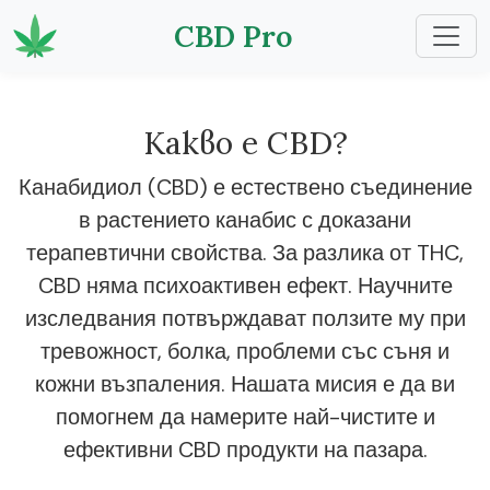
CBD Pro
Какво е CBD?
Канабидиол (CBD) е естествено съединение
в растението канабис с доказани
терапевтични свойства. За разлика от THC,
CBD няма психоактивен ефект. Научните
изследвания потвърждават ползите му при
тревожност, болка, проблеми със съня и
кожни възпаления. Нашата мисия е да ви
помогнем да намерите най-чистите и
ефективни CBD продукти на пазара.