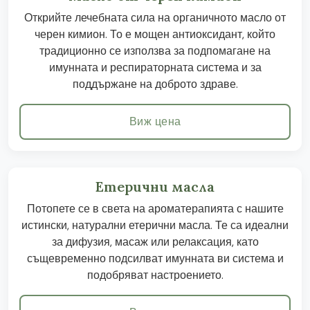
Открийте лечебната сила на органичното масло от
черен кимион. То е мощен антиоксидант, който
традиционно се използва за подпомагане на
имунната и респираторната система и за
поддържане на доброто здраве.
Виж цена
Етерични масла
Потопете се в света на ароматерапията с нашите
истински, натурални етерични масла. Те са идеални
за дифузия, масаж или релаксация, като
същевременно подсилват имунната ви система и
подобряват настроението.