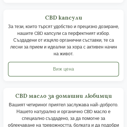
CBD капсули
За тези, които търсят удобство и прецизно дозиране,
нашите CBD капсули са перфектният избор.
Създадени от изцяло органични съставки, те са
лесни за прием и идеални за хора с активен начин
на живот.
Виж цена
CBD масло за домашни любимци
Вашият четириног приятел заслужава най-доброто.
Нашето натурално и органично CBD масло е
специално създадено, за да помогне за
облекчаване на тревожността, болката и да подобри