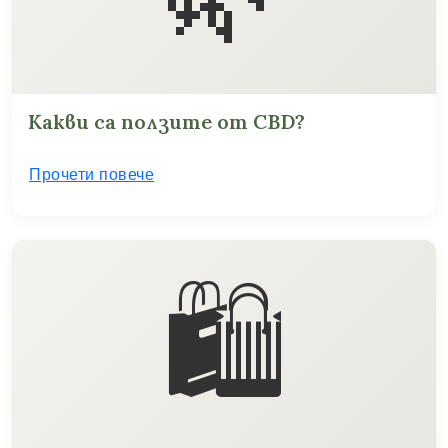
Какви са ползите от CBD?
Прочети повече
🛍️