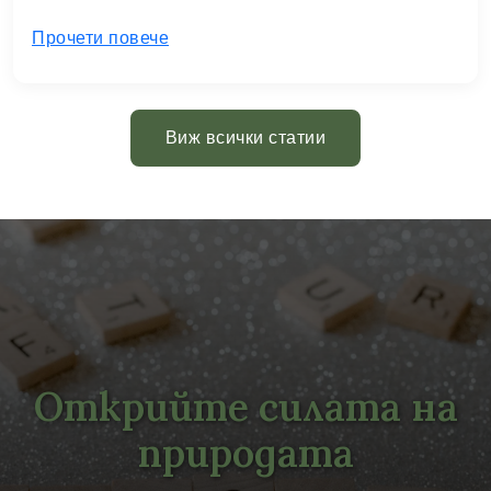
Прочети повече
Виж всички статии
Открийте силата на
природата