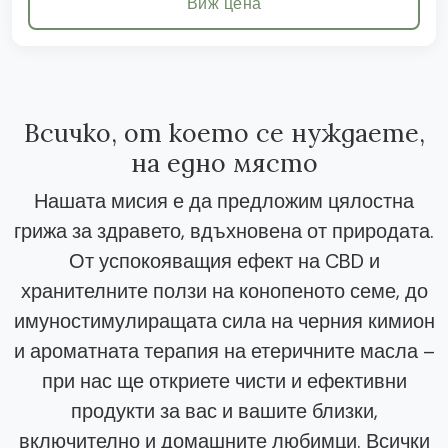
Виж цена
Всичко, от което се нуждаете,
на едно място
Нашата мисия е да предложим цялостна
грижа за здравето, вдъхновена от природата.
От успокояващия ефект на CBD и
хранителните ползи на конопеното семе, до
имуностимулиращата сила на черния кимион
и ароматната терапия на етеричните масла –
при нас ще откриете чисти и ефективни
продукти за вас и вашите близки,
включително и домашните любимци. Всички