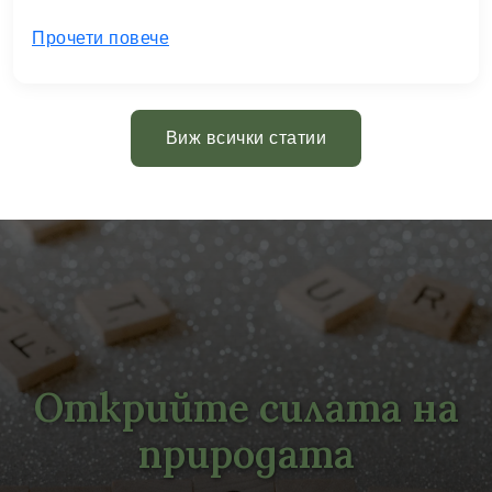
Прочети повече
Виж всички статии
Открийте силата на
природата