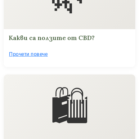
Какви са ползите от CBD?
Прочети повече
🛍️