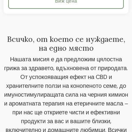
Виж цена
Всичко, от което се нуждаете,
на едно място
Нашата мисия е да предложим цялостна
грижа за здравето, вдъхновена от природата.
От успокояващия ефект на CBD и
хранителните ползи на конопеното семе, до
имуностимулиращата сила на черния кимион
и ароматната терапия на етеричните масла –
при нас ще откриете чисти и ефективни
продукти за вас и вашите близки,
включително и домашните любимци. Всички