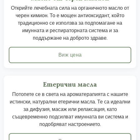
Открийте лечебната сила на органичното масло от
черен кимион. То е мощен антиоксидант, който
традиционно се използва за подпомагане на
имунната и респираторната система и за
поддържане на доброто здраве.
Виж цена
Етерични масла
Потопете се в света на ароматерапията с нашите
истински, натурални етерични масла. Те са идеални
за дифузия, масаж или релаксация, като
същевременно подсилват имунната ви система и
подобряват настроението.