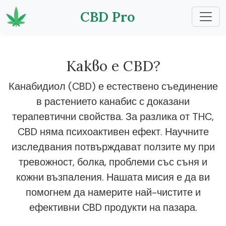
CBD Pro
Какво е CBD?
Канабидиол (CBD) е естествено съединение
в растението канабис с доказани
терапевтични свойства. За разлика от THC,
CBD няма психоактивен ефект. Научните
изследвания потвърждават ползите му при
тревожност, болка, проблеми със съня и
кожни възпаления. Нашата мисия е да ви
помогнем да намерите най-чистите и
ефективни CBD продукти на пазара.