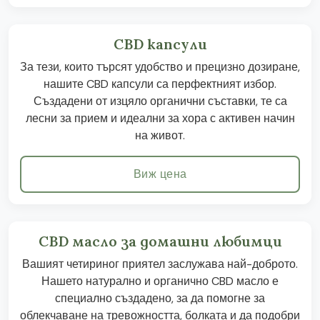
CBD капсули
За тези, които търсят удобство и прецизно дозиране,
нашите CBD капсули са перфектният избор.
Създадени от изцяло органични съставки, те са
лесни за прием и идеални за хора с активен начин
на живот.
Виж цена
CBD масло за домашни любимци
Вашият четириног приятел заслужава най-доброто.
Нашето натурално и органично CBD масло е
специално създадено, за да помогне за
облекчаване на тревожността, болката и да подобри