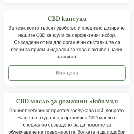
CBD капсули
За тези, които търсят удобство и прецизно дозиране,
нашите CBD капсули са перфектният избор.
Създадени от изцяло органични съставки, те са
лесни за прием и идеални за хора с активен начин
на живот.
Виж цена
CBD масло за домашни любимци
Вашият четириног приятел заслужава най-доброто.
Нашето натурално и органично CBD масло е
специално създадено, за да помогне за
облекчаване на тревожността, болката и да подобри