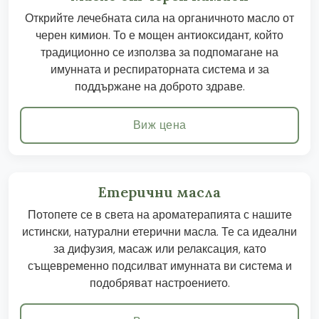
Открийте лечебната сила на органичното масло от
черен кимион. То е мощен антиоксидант, който
традиционно се използва за подпомагане на
имунната и респираторната система и за
поддържане на доброто здраве.
Виж цена
Етерични масла
Потопете се в света на ароматерапията с нашите
истински, натурални етерични масла. Те са идеални
за дифузия, масаж или релаксация, като
същевременно подсилват имунната ви система и
подобряват настроението.