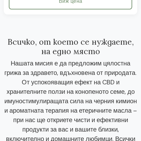
Виж цена
Всичко, от което се нуждаете,
на едно място
Нашата мисия е да предложим цялостна
грижа за здравето, вдъхновена от природата.
От успокояващия ефект на CBD и
хранителните ползи на конопеното семе, до
имуностимулиращата сила на черния кимион
и ароматната терапия на етеричните масла –
при нас ще откриете чисти и ефективни
продукти за вас и вашите близки,
включително и домашните любимци. Всички