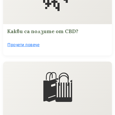
Какви са ползите от CBD?
Прочети повече
🛍️