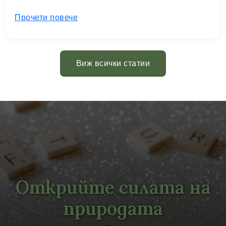
Прочети повече
Виж всички статии
Открийте силата на
природата