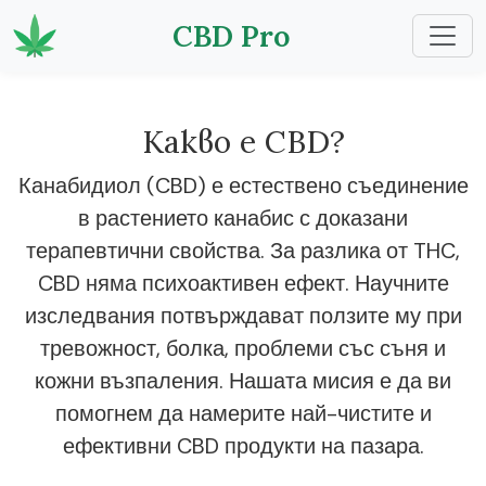
CBD Pro
Какво е CBD?
Канабидиол (CBD) е естествено съединение
в растението канабис с доказани
терапевтични свойства. За разлика от THC,
CBD няма психоактивен ефект. Научните
изследвания потвърждават ползите му при
тревожност, болка, проблеми със съня и
кожни възпаления. Нашата мисия е да ви
помогнем да намерите най-чистите и
ефективни CBD продукти на пазара.