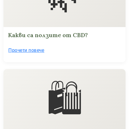
Какви са ползите от CBD?
Прочети повече
🛍️