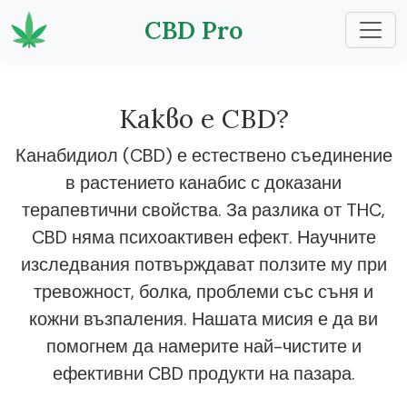
CBD Pro
Какво е CBD?
Канабидиол (CBD) е естествено съединение
в растението канабис с доказани
терапевтични свойства. За разлика от THC,
CBD няма психоактивен ефект. Научните
изследвания потвърждават ползите му при
тревожност, болка, проблеми със съня и
кожни възпаления. Нашата мисия е да ви
помогнем да намерите най-чистите и
ефективни CBD продукти на пазара.