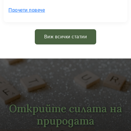
Прочети повече
Виж всички статии
Открийте силата на
природата