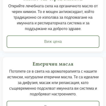
Открийте лечебната сила на органичното масло от
черен кимион. То е мощен антиоксидант, който
традиционно се използва за подпомагане на
имунната и респираторната система и за
поддържане на доброто здраве.
Виж цена
Етерични масла
Потопете се в света на ароматерапията с нашите
истински, натурални етерични масла. Те са идеални
за дифузия, масаж или релаксация, като
същевременно подсилват имунната ви система и
подобряват настроението.