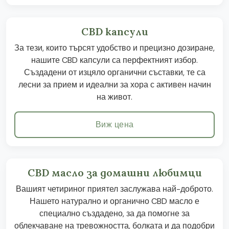
CBD капсули
За тези, които търсят удобство и прецизно дозиране,
нашите CBD капсули са перфектният избор.
Създадени от изцяло органични съставки, те са
лесни за прием и идеални за хора с активен начин
на живот.
Виж цена
CBD масло за домашни любимци
Вашият четириног приятел заслужава най-доброто.
Нашето натурално и органично CBD масло е
специално създадено, за да помогне за
облекчаване на тревожността, болката и да подобри