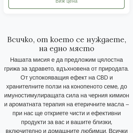
Виж цена
Всичко, от което се нуждаете,
на едно място
Нашата мисия е да предложим цялостна
грижа за здравето, вдъхновена от природата.
От успокояващия ефект на CBD и
хранителните ползи на конопеното семе, до
имуностимулиращата сила на черния кимион
и ароматната терапия на етеричните масла –
при нас ще откриете чисти и ефективни
продукти за вас и вашите близки,
включително и домашните любимци. Всички