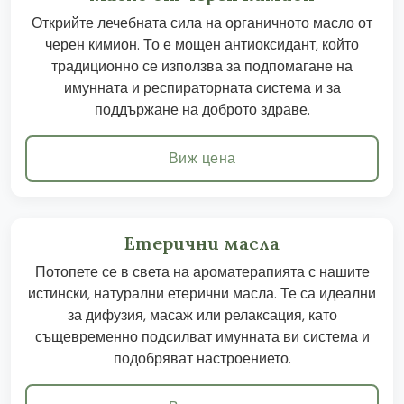
Открийте лечебната сила на органичното масло от
черен кимион. То е мощен антиоксидант, който
традиционно се използва за подпомагане на
имунната и респираторната система и за
поддържане на доброто здраве.
Виж цена
Етерични масла
Потопете се в света на ароматерапията с нашите
истински, натурални етерични масла. Те са идеални
за дифузия, масаж или релаксация, като
същевременно подсилват имунната ви система и
подобряват настроението.