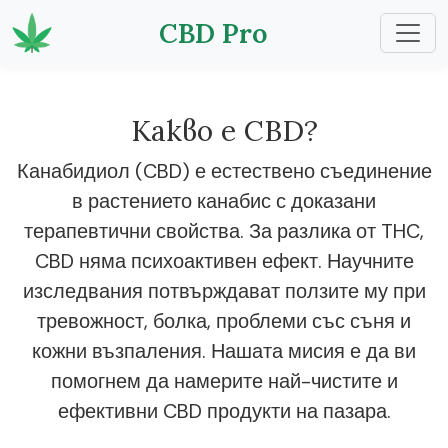
CBD Pro
Какво е CBD?
Канабидиол (CBD) е естествено съединение
в растението канабис с доказани
терапевтични свойства. За разлика от THC,
CBD няма психоактивен ефект. Научните
изследвания потвърждават ползите му при
тревожност, болка, проблеми със съня и
кожни възпаления. Нашата мисия е да ви
помогнем да намерите най-чистите и
ефективни CBD продукти на пазара.