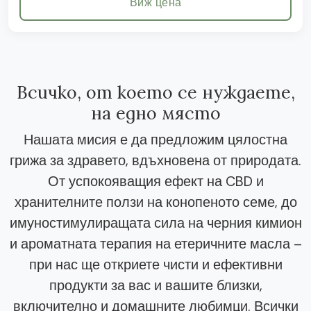
Виж цена
Всичко, от което се нуждаете,
на едно място
Нашата мисия е да предложим цялостна
грижа за здравето, вдъхновена от природата.
От успокояващия ефект на CBD и
хранителните ползи на конопеното семе, до
имуностимулиращата сила на черния кимион
и ароматната терапия на етеричните масла –
при нас ще откриете чисти и ефективни
продукти за вас и вашите близки,
включително и домашните любимци. Всички