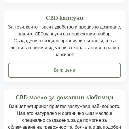
CBD капсули
За тези, които търсят удобство и прецизно дозиране,
нашите CBD капсули са перфектният избор.
Създадени от изцяло органични съставки, те са
лесни за прием и идеални за хора с активен начин
на живот.
Виж цена
CBD масло за домашни любимци
Вашият четириног приятел заслужава най-доброто.
Нашето натурално и органично CBD масло е
специално създадено, за да помогне за
облекчаване на тревожността, болката и да подобри