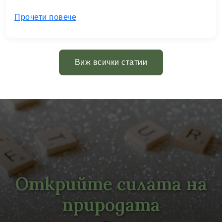
Прочети повече
Виж всички статии
Открийте силата на
природата