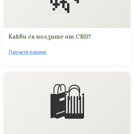
Какви са ползите от CBD?
Прочети повече
🛍️