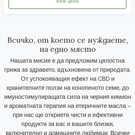
Виж цена
Всичко, от което се нуждаете,
на едно място
Нашата мисия е да предложим цялостна
грижа за здравето, вдъхновена от природата.
От успокояващия ефект на CBD и
хранителните ползи на конопеното семе, до
имуностимулиращата сила на черния кимион
и ароматната терапия на етеричните масла –
при нас ще откриете чисти и ефективни
продукти за вас и вашите близки,
включително и домашните любимци. Всички