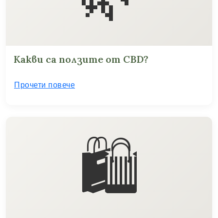
Какви са ползите от CBD?
Прочети повече
🛍️