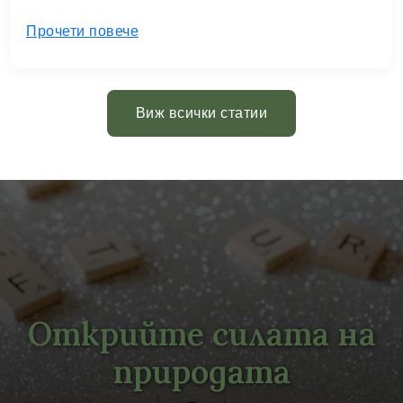
Прочети повече
Виж всички статии
Открийте силата на
природата