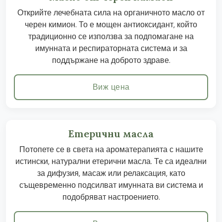
Открийте лечебната сила на органичното масло от
черен кимион. То е мощен антиоксидант, който
традиционно се използва за подпомагане на
имунната и респираторната система и за
поддържане на доброто здраве.
Виж цена
Етерични масла
Потопете се в света на ароматерапията с нашите
истински, натурални етерични масла. Те са идеални
за дифузия, масаж или релаксация, като
същевременно подсилват имунната ви система и
подобряват настроението.