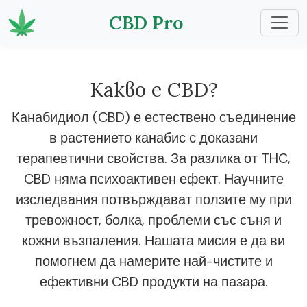
CBD Pro
Какво е CBD?
Канабидиол (CBD) е естествено съединение
в растението канабис с доказани
терапевтични свойства. За разлика от THC,
CBD няма психоактивен ефект. Научните
изследвания потвърждават ползите му при
тревожност, болка, проблеми със съня и
кожни възпаления. Нашата мисия е да ви
помогнем да намерите най-чистите и
ефективни CBD продукти на пазара.