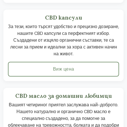
CBD капсули
За тези, които търсят удобство и прецизно дозиране,
нашите CBD капсули са перфектният избор.
Създадени от изцяло органични съставки, те са
лесни за прием и идеални за хора с активен начин
на живот.
Виж цена
CBD масло за домашни любимци
Вашият четириног приятел заслужава най-доброто.
Нашето натурално и органично CBD масло е
специално създадено, за да помогне за
облекчаване на тревожността, болката и да подобри